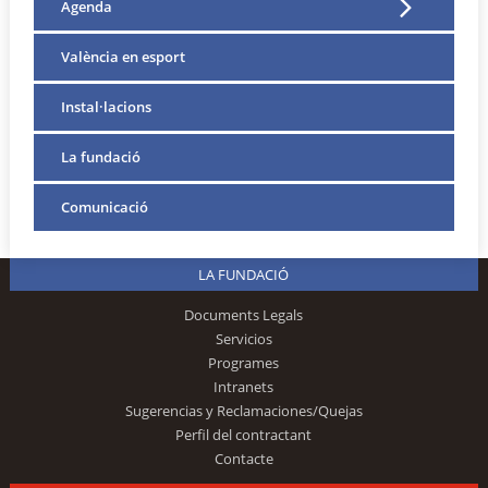
Agenda
València en esport
Instal·lacions
La fundació
Comunicació
LA FUNDACIÓ
Documents Legals
Servicios
Programes
Intranets
Sugerencias y Reclamaciones/Quejas
Perfil del contractant
Contacte