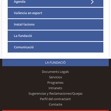
Agenda
València en esport
Instal·lacions
La fundació
Comunicació
LA FUNDACIÓ
Documents Legals
Servicios
Programes
Intranets
Sugerencias y Reclamaciones/Quejas
Perfil del contractant
Contacte