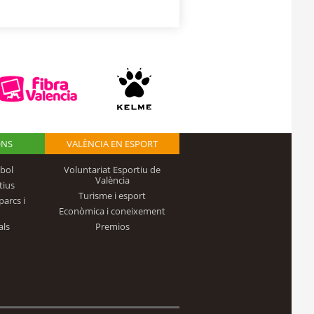
ONS
VALÈNCIA EN ESPORT
bol
Voluntariat Esportiu de
València
tius
Turisme i esport
parcs i
Econòmica i coneixement
als
Premios