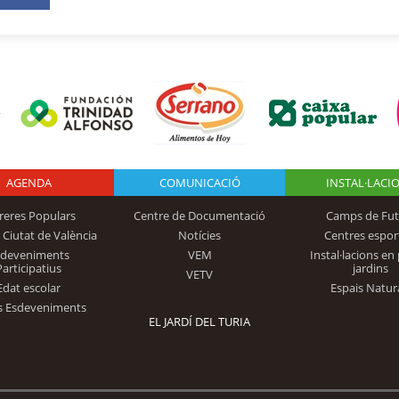
AGENDA
Logo Fundación
COMUNICACIÓ
INSTAL·LACI
reres Populars
Centre de Documentació
Camps de Fut
 Ciutat de València
Notícies
Centres espor
Trinidad Alfonso
sdeveniments
VEM
Instal·lacions en 
Participatius
jardins
VETV
Edat escolar
Espais Natur
s Esdeveniments
EL JARDÍ DEL TURIA