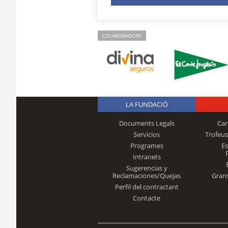
COLABORADORS
LA FUNDACIÓ
Documents Legals
Car
Servicios
Trofeus
Programes
E
Intranets
Sugerencias y
Reclamaciones/Quejas
Gran
Perfil del contractant
Contacte