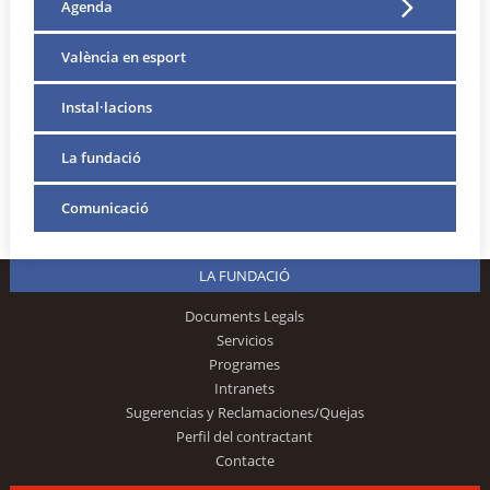
Agenda
València en esport
Instal·lacions
La fundació
Comunicació
LA FUNDACIÓ
Documents Legals
Servicios
Programes
Intranets
Sugerencias y Reclamaciones/Quejas
Perfil del contractant
Contacte