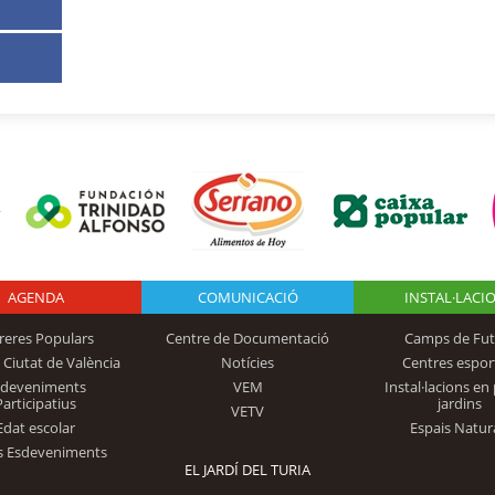
AGENDA
Logo Fundación
COMUNICACIÓ
INSTAL·LACI
reres Populars
Centre de Documentació
Camps de Fut
 Ciutat de València
Notícies
Centres espor
Trinidad Alfonso
sdeveniments
VEM
Instal·lacions en 
Participatius
jardins
VETV
Edat escolar
Espais Natur
s Esdeveniments
EL JARDÍ DEL TURIA