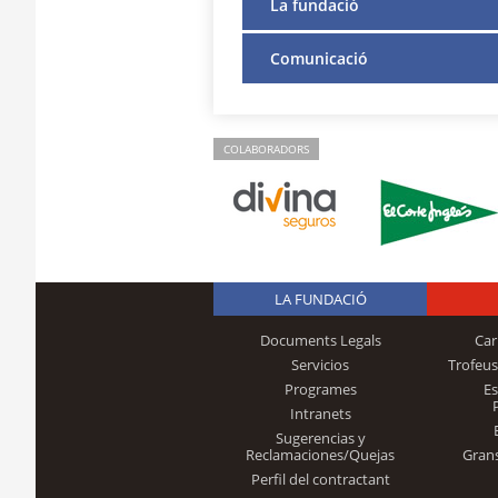
La fundació
Comunicació
COLABORADORS
LA FUNDACIÓ
Documents Legals
Car
Servicios
Trofeus
Programes
E
Intranets
Sugerencias y
Reclamaciones/Quejas
Gran
Perfil del contractant