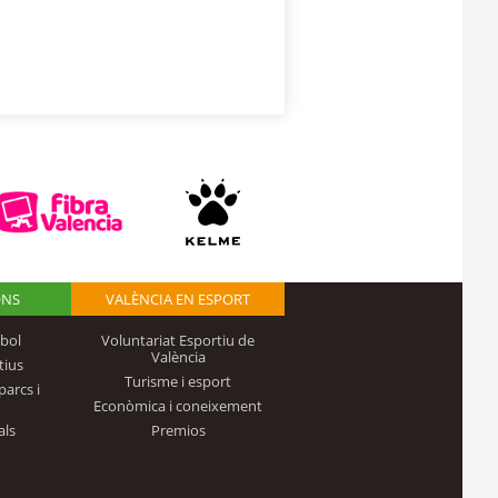
ONS
VALÈNCIA EN ESPORT
bol
Voluntariat Esportiu de
València
tius
Turisme i esport
parcs i
Econòmica i coneixement
als
Premios