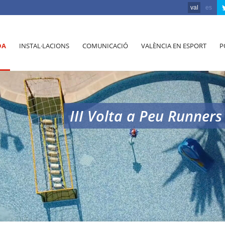
val
es
DA
INSTAL·LACIONS
COMUNICACIÓ
VALÈNCIA EN ESPORT
P
III Volta a Peu Runners