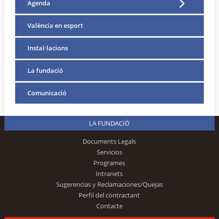
Agenda
València en esport
Instal·lacions
La fundació
Comunicació
LA FUNDACIÓ
Documents Legals
Servicios
Programes
Intranets
Sugerencias y Reclamaciones/Quejas
Perfil del contractant
Contacte