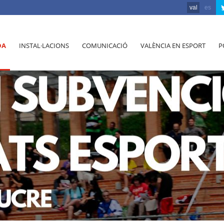
val
es
DA
INSTAL·LACIONS
COMUNICACIÓ
VALÈNCIA EN ESPORT
P