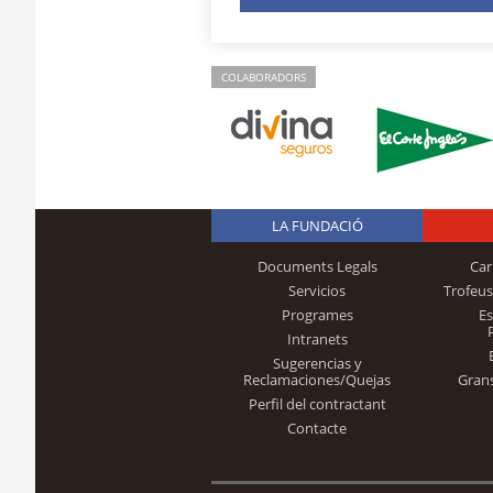
COLABORADORS
LA FUNDACIÓ
Documents Legals
Car
Servicios
Trofeus
Programes
E
Intranets
Sugerencias y
Reclamaciones/Quejas
Gran
Perfil del contractant
Contacte