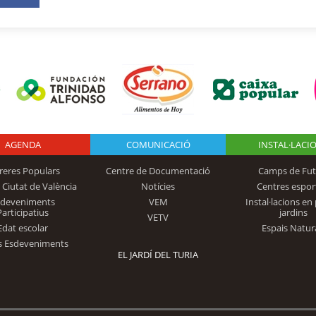
AGENDA
Logo Fundación
COMUNICACIÓ
INSTAL·LACI
reres Populars
Centre de Documentació
Camps de Fut
 Ciutat de València
Notícies
Centres espor
Trinidad Alfonso
sdeveniments
VEM
Instal·lacions en 
Participatius
jardins
VETV
Edat escolar
Espais Natur
s Esdeveniments
EL JARDÍ DEL TURIA