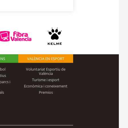
ONS
VALÈNCIA EN ESPORT
bol
Voluntariat Esportiu de
València
tius
Turisme i esport
parcs i
Econòmica i coneixement
als
Premios