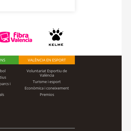
ONS
VALÈNCIA EN ESPORT
bol
Voluntariat Esportiu de
València
tius
Turisme i esport
parcs i
Econòmica i coneixement
als
Premios