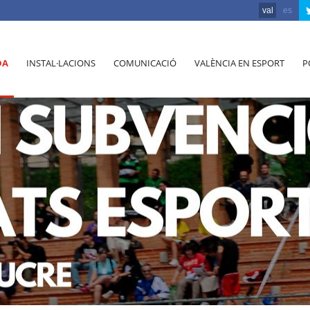
val
es
DA
INSTAL·LACIONS
COMUNICACIÓ
VALÈNCIA EN ESPORT
P