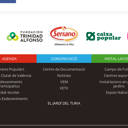
AGENDA
Logo Fundación
COMUNICACIÓ
INSTAL·LACI
reres Populars
Centre de Documentació
Camps de Fut
 Ciutat de València
Notícies
Centres espor
Trinidad Alfonso
sdeveniments
VEM
Instal·lacions en 
Participatius
jardins
VETV
Edat escolar
Espais Natur
s Esdeveniments
EL JARDÍ DEL TURIA