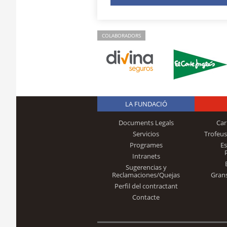
COLABORADORS
LA FUNDACIÓ
Documents Legals
Car
Servicios
Trofeus
Programes
E
Intranets
Sugerencias y
Reclamaciones/Quejas
Gran
Perfil del contractant
Contacte