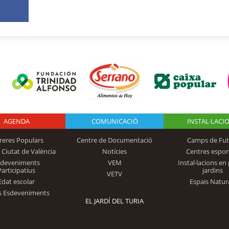
AGENDA
Logo Fundación
COMUNICACIÓ
INSTAL·LACI
reres Populars
Centre de Documentació
Camps de Fut
 Ciutat de València
Notícies
Centres espor
Trinidad Alfonso
sdeveniments
VEM
Instal·lacions en 
Participatius
jardins
VETV
Edat escolar
Espais Natur
s Esdeveniments
EL JARDÍ DEL TURIA