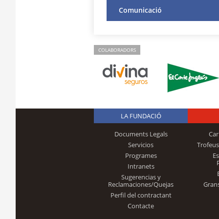
Comunicació
COLABORADORS
LA FUNDACIÓ
Documents Legals
Car
Servicios
Trofeus
Programes
E
Intranets
Sugerencias y
Reclamaciones/Quejas
Gran
Perfil del contractant
Contacte