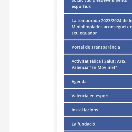
Sol.licitud d’esdeveniments
esportius
La temporada 2023/2024 de l
Miniolimpiades aconsegueix e
seu equador
Portal de Transparència
Activitat Física i Salut: AFIS,
València “En Movimet”
Agenda
València en esport
Instal·lacions
La fundació