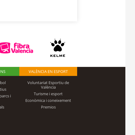
ONS
VALÈNCIA EN ESPORT
bol
Voluntariat Esportiu de
València
tius
Turisme i esport
parcs i
Econòmica i coneixement
als
Premios