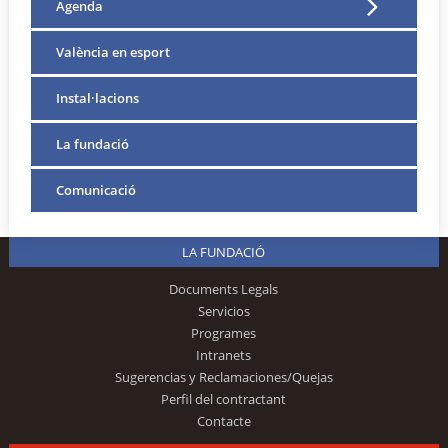
Agenda
València en esport
Instal·lacions
La fundació
Comunicació
LA FUNDACIÓ
Documents Legals
Servicios
Programes
Intranets
Sugerencias y Reclamaciones/Quejas
Perfil del contractant
Contacte