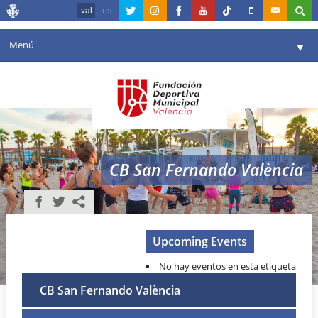
val
es
Menú
▼
La fundació
▼
Agenda
Instal·lacions
▼
CB San Fernando València
Comunicació
▼
València en esport
▼
Portal de Transparència
Upcoming Events
No hay eventos en esta etiqueta
Reserves
▼
CB San Fernando València