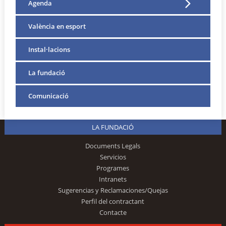
Agenda
València en esport
Instal·lacions
La fundació
Comunicació
LA FUNDACIÓ
Documents Legals
Servicios
Programes
Intranets
Sugerencias y Reclamaciones/Quejas
Perfil del contractant
Contacte