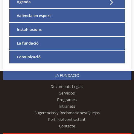
Agenda
València en esport
Instal·lacions
La fundació
Comunicació
LA FUNDACIÓ
Documents Legals
Servicios
Programes
Intranets
Sugerencias y Reclamaciones/Quejas
Perfil del contractant
Contacte