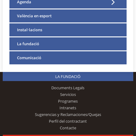
Agenda
València en esport
Instal·lacions
La fundació
Comunicació
LA FUNDACIÓ
Documents Legals
Servicios
Programes
Intranets
Sugerencias y Reclamaciones/Quejas
Perfil del contractant
Contacte