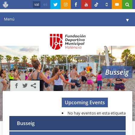
val
es
Menú
▼
La fundació
▼
Agenda
Instal·lacions
▼
Busseig
Comunicació
▼
València en esport
▼
Portal de Transparència
Upcoming Events
No hay eventos en esta etiqueta
Reserves
▼
Busseig