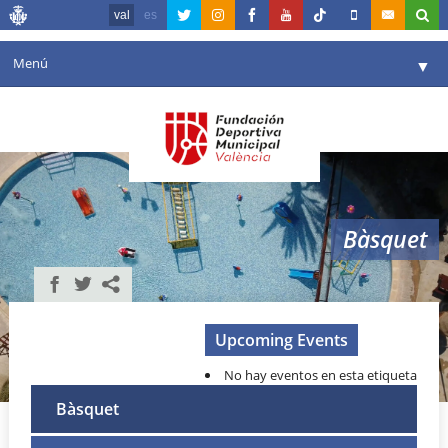
val
es
Menú
▼
La fundació
▼
Agenda
Instal·lacions
▼
Bàsquet
Comunicació
▼
València en esport
▼
Portal de Transparència
Upcoming Events
No hay eventos en esta etiqueta
Reserves
▼
Bàsquet