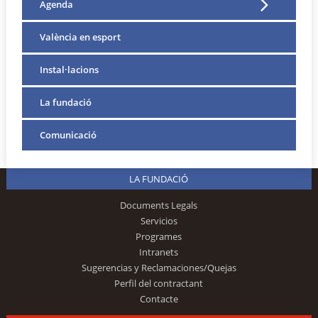
Agenda
València en esport
Instal·lacions
La fundació
Comunicació
LA FUNDACIÓ
Documents Legals
Servicios
Programes
Intranets
Sugerencias y Reclamaciones/Quejas
Perfil del contractant
Contacte