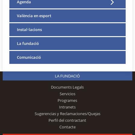
Agenda
València en esport
Instal·lacions
La fundació
Comunicació
LA FUNDACIÓ
Documents Legals
Servicios
Programes
Intranets
Sugerencias y Reclamaciones/Quejas
Perfil del contractant
Contacte