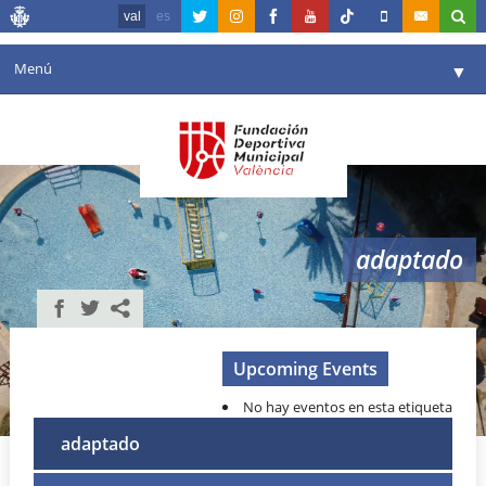
val
es
Menú
▼
La fundació
▼
Agenda
Instal·lacions
▼
adaptado
Comunicació
▼
València en esport
▼
Portal de Transparència
Upcoming Events
No hay eventos en esta etiqueta
Reserves
▼
adaptado