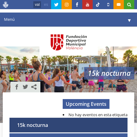
val
es
Menú
▼
La fundació
▼
Agenda
Instal·lacions
▼
15k nocturna
Comunicació
▼
València en esport
▼
Portal de Transparència
Upcoming Events
No hay eventos en esta etiqueta
Reserves
▼
15k nocturna