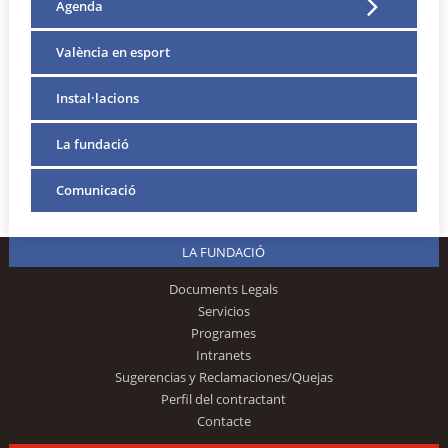
Agenda
València en esport
Instal·lacions
La fundació
Comunicació
LA FUNDACIÓ
Documents Legals
Servicios
Programes
Intranets
Sugerencias y Reclamaciones/Quejas
Perfil del contractant
Contacte