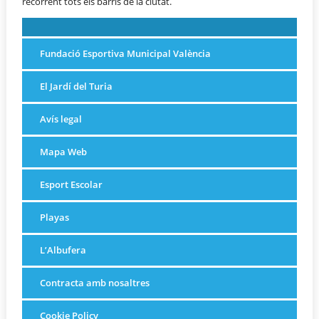
recorrent tots els barris de la ciutat.
Fundació Esportiva Municipal València
El Jardí del Turia
Avís legal
Mapa Web
Esport Escolar
Playas
L’Albufera
Contracta amb nosaltres
Cookie Policy