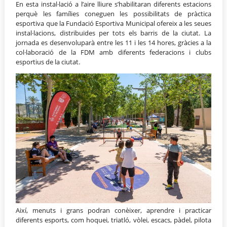
En esta instal·lació a l’aire lliure s’habilitaran diferents estacions
perquè les famílies coneguen les possibilitats de pràctica
esportiva que la Fundació Esportiva Municipal ofereix a les seues
instal·lacions, distribuïdes per tots els barris de la ciutat. La
jornada es desenvoluparà entre les 11 i les 14 hores, gràcies a la
col·laboració de la FDM amb diferents federacions i clubs
esportius de la ciutat.
Així, menuts i grans podran conèixer, aprendre i practicar
diferents esports, com hoquei, triatló, vòlei, escacs, pàdel, pilota