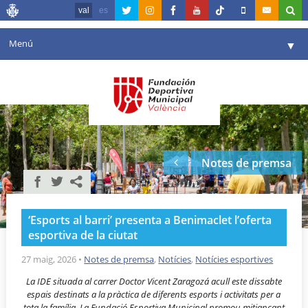
val
es
Menú
▼
La fundació
▼
Agenda
Instal·lacions
▼
Notes de premsa
Comunicació
▼
València en esport
▼
‘Esports al barri’ presenta a Benimaclet l’oferta
Portal de Transparència
esportiva de la ciutat
Reserves
27 maig, 2026
•
Notes de premsa
,
Notícies
,
Notícies esportives
▼
La IDE situada al carrer Doctor Vicent Zaragozá acull este dissabte
espais destinats a la pràctica de diferents esports i activitats per a
tota la família.
La Fundació Esportiva Municipal promou mitjançant