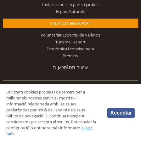
Instal·lacions en parcs i jardins
Espais Naturals
VALÈNCIA EN ESPORT
Voluntariat Esportiu de València
Turisme i esport
Econòmica i coneixement
Premios
EL JARDÍ DEL TURIA
Utilitzem cookies pròpies i de tercers per a
Segueix-nos
millorar els nostres servicis i mostrar-li
informació relacionada amb les seues
preferències per mitjà de l'anàlisi dels seus
Acceptar
hàbits de navegació. Si contínua navegant,
considerem que accepta el seu ús. Pot canviar la
configuració o obtindre més informació.
Llegir
© 2026 Fundación Deportiva Municipal Valencia |
AVÍS LEGAL
|
POLÍTICA DE
més
PRIVACIDAD
|
POLÍTICA DE COOKIES
|
MAPA WEB