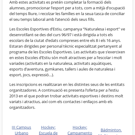
Amb estes activitats es pretén completar la formació dels
alumnes, promocionar l’esport per a tots, com a mitjà d’ocupació
del temps lliure, i recolzar les famílies en la seua tasca de conciliar
el seu temps laboral amb l’atenció dels seus fills.
Les Escoles Esportives d’Estiu, campanya “Naturalesa i esport” ve
desenrotllant-se des del curs 96/97 i està dirigida a tots els
escolars de la ciutat d’edats compreses entre els 8 i els 16 anys.
Estaran dirigides per personal tècnic especialitzat pertanyent al
programa de les Escoles Esportives. Les activitats que s’exercixen
en estes Escoles d’Estiu són molt atractives per a l’escolar i molt
variades (activitats en la naturalesa, activitats aquàtiques,
esports d’aventura, gymkanes, tallers i aules de naturalesa i
esport, jocs, expressió…).
Les inscripcions es realitzaran en les distintes seus de les entitats
organitzadores. A continuació es presenta l’oferta per a l’estiu
2013 en el que podran trobar activitats esportives i destins molt
variats i atractius, així com els contactes i enllaços amb els
organitzadors.
III Campus
Hockey:
Hockey:
Bádminton.
Urbano
Escuela de
Campamento