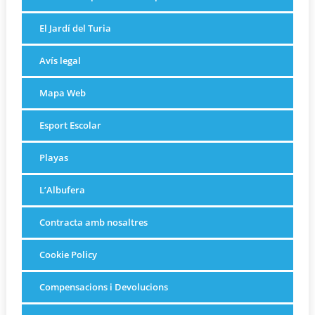
El Jardí del Turia
Avís legal
Mapa Web
Esport Escolar
Playas
L’Albufera
Contracta amb nosaltres
Cookie Policy
Compensacions i Devolucions