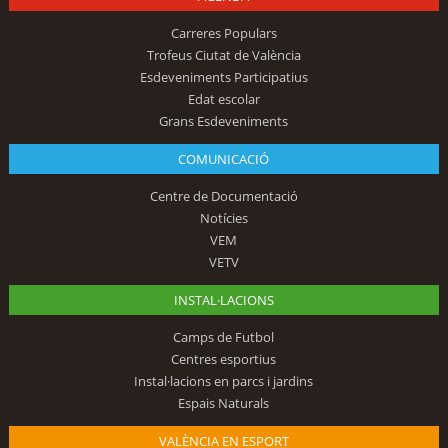
Carreres Populars
Trofeus Ciutat de València
Esdeveniments Participatius
Edat escolar
Grans Esdeveniments
COMUNICACIÓ
Centre de Documentació
Notícies
VEM
VETV
INSTAL·LACIONS
Camps de Futbol
Centres esportius
Instal·lacions en parcs i jardins
Espais Naturals
VALÈNCIA EN ESPORT