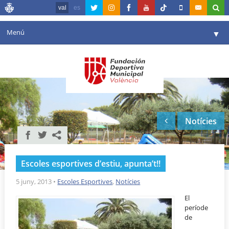
val
es
Menú
▼
La fundació
▼
Agenda
Instal·lacions
▼
Notícies
Comunicació
▼
València en esport
▼
Escoles esportives d’estiu, apunta’t!!
Portal de Transparència
5 juny, 2013
•
Escoles Esportives
,
Notícies
Reserves
▼
El
període
de