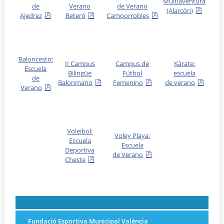
Multiaventura
de
Verano
de Verano
(Alarcón)
Ajedrez
Beteró
Camporrobles
Baloncesto:
II Campus
Campus de
Kárate:
Escuela
Bilingüe
Fútbol
escuela
de
Balonmano
Femenino
de verano
Verano
Voleibol:
Voley Playa:
Escuela
Escuela
Deportiva
de Verano
Cheste
Fundació Esportiva Municipal València