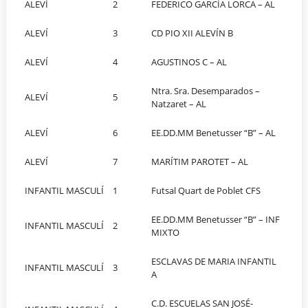
ALEVÍ
2
FEDERICO GARCÍA LORCA – AL
ALEVÍ
3
CD PIO XII ALEVÍN B
ALEVÍ
4
AGUSTINOS C – AL
Ntra. Sra. Desemparados –
ALEVÍ
5
Natzaret – AL
ALEVÍ
6
EE.DD.MM Benetusser “B” – AL
ALEVÍ
7
MARÍTIM PAROTET – AL
INFANTIL MASCULÍ
1
Futsal Quart de Poblet CFS
EE.DD.MM Benetusser “B” – INF
INFANTIL MASCULÍ
2
MIXTO
ESCLAVAS DE MARIA INFANTIL
INFANTIL MASCULÍ
3
A
C.D. ESCUELAS SAN JOSÉ-