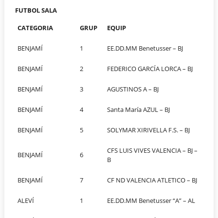
FUTBOL SALA
CATEGORIA
GRUP
EQUIP
BENJAMÍ
1
EE.DD.MM Benetusser – BJ
BENJAMÍ
2
FEDERICO GARCÍA LORCA – BJ
BENJAMÍ
3
AGUSTINOS A – BJ
BENJAMÍ
4
Santa María AZUL – BJ
BENJAMÍ
5
SOLYMAR XIRIVELLA F.S. – BJ
CFS LUIS VIVES VALENCIA – BJ –
BENJAMÍ
6
B
BENJAMÍ
7
CF ND VALENCIA ATLETICO – BJ
ALEVÍ
1
EE.DD.MM Benetusser “A” – AL