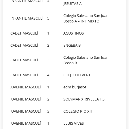
INFANTIL MASCULÍ
4
JESUITAS A
Colegio Salesiano San Juan
INFANTIL MASCULÍ
5
Bosco A – INF MIXTO
CADET MASCULÍ
1
AGUSTINOS
CADET MASCULÍ
2
ENGEBA B
Colegio Salesiano San Juan
CADET MASCULÍ
3
Bosco B
CADET MASCULÍ
4
C.D.J. COLLVERT
JUVENIL MASCULÍ
1
edm burjasot
JUVENIL MASCULÍ
2
SOLYMAR XIRIVELLA F.S.
JUVENIL MASCULÍ
3
COLEGIO PIO XII
JUVENIL MASCULÍ
1
LLUIS VIVES