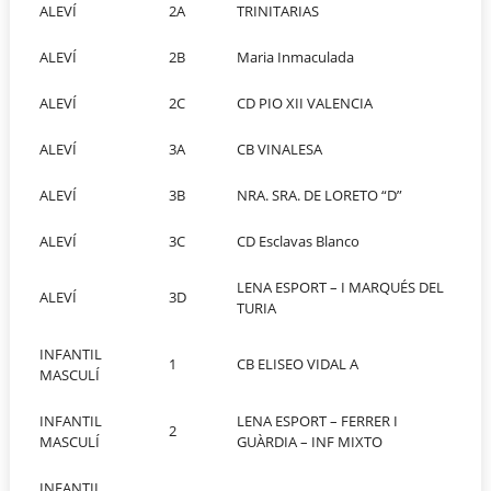
ALEVÍ
2A
TRINITARIAS
ALEVÍ
2B
Maria Inmaculada
ALEVÍ
2C
CD PIO XII VALENCIA
ALEVÍ
3A
CB VINALESA
ALEVÍ
3B
NRA. SRA. DE LORETO “D”
ALEVÍ
3C
CD Esclavas Blanco
LENA ESPORT – I MARQUÉS DEL
ALEVÍ
3D
TURIA
INFANTIL
1
CB ELISEO VIDAL A
MASCULÍ
INFANTIL
LENA ESPORT – FERRER I
2
MASCULÍ
GUÀRDIA – INF MIXTO
INFANTIL