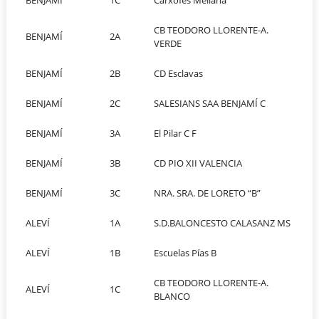
CB TEODORO LLORENTE-A.
BENJAMÍ
2A
VERDE
BENJAMÍ
2B
CD Esclavas
BENJAMÍ
2C
SALESIANS SAA BENJAMÍ C
BENJAMÍ
3A
El Pilar C F
BENJAMÍ
3B
CD PIO XII VALENCIA
BENJAMÍ
3C
NRA. SRA. DE LORETO “B”
ALEVÍ
1A
S.D.BALONCESTO CALASANZ MS
ALEVÍ
1B
Escuelas Pías B
CB TEODORO LLORENTE-A.
ALEVÍ
1C
BLANCO