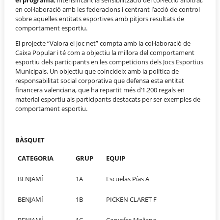
en col·laboració amb les federacions i centrant l’acció de control
sobre aquelles entitats esportives amb pitjors resultats de
comportament esportiu.
El projecte “Valora el joc net” compta amb la col·laboració de
Caixa Popular i té com a objectiu la millora del comportament
esportiu dels participants en les competicions dels Jocs Esportius
Municipals. Un objectiu que coincideix amb la política de
responsabilitat social corporativa que defensa esta entitat
financera valenciana, que ha repartit més d’1.200 regals en
material esportiu als participants destacats per ser exemples de
comportament esportiu.
BÀSQUET
CATEGORIA
GRUP
EQUIP
BENJAMÍ
1A
Escuelas Pías A
BENJAMÍ
1B
PICKEN CLARET F
BENJAMÍ
1C
Carxofes Meliana