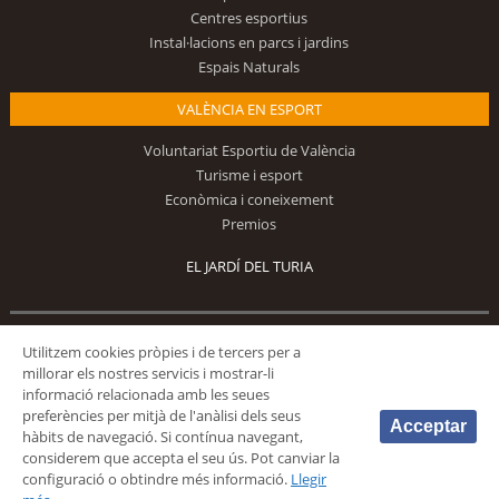
Centres esportius
Instal·lacions en parcs i jardins
Espais Naturals
VALÈNCIA EN ESPORT
Voluntariat Esportiu de València
Turisme i esport
Econòmica i coneixement
Premios
EL JARDÍ DEL TURIA
Utilitzem cookies pròpies i de tercers per a
Segueix-nos
millorar els nostres servicis i mostrar-li
informació relacionada amb les seues
preferències per mitjà de l'anàlisi dels seus
Acceptar
hàbits de navegació. Si contínua navegant,
considerem que accepta el seu ús. Pot canviar la
configuració o obtindre més informació.
Llegir
© 2026 Fundación Deportiva Municipal Valencia |
AVÍS LEGAL
|
POLÍTICA DE