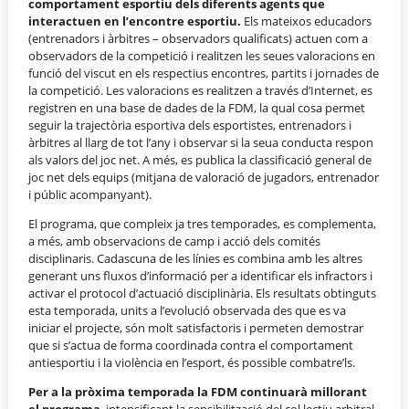
comportament esportiu dels diferents agents que
interactuen en l’encontre esportiu.
Els mateixos educadors
(entrenadors i àrbitres – observadors qualificats) actuen com a
observadors de la competició i realitzen les seues valoracions en
funció del viscut en els respectius encontres, partits i jornades de
la competició. Les valoracions es realitzen a través d’Internet, es
registren en una base de dades de la FDM, la qual cosa permet
seguir la trajectòria esportiva dels esportistes, entrenadors i
àrbitres al llarg de tot l’any i observar si la seua conducta respon
als valors del joc net. A més, es publica la classificació general de
joc net dels equips (mitjana de valoració de jugadors, entrenador
i públic acompanyant).
El programa, que compleix ja tres temporades, es complementa,
a més, amb observacions de camp i acció dels comités
disciplinaris. Cadascuna de les línies es combina amb les altres
generant uns fluxos d’informació per a identificar els infractors i
activar el protocol d’actuació disciplinària. Els resultats obtinguts
esta temporada, units a l’evolució observada des que es va
iniciar el projecte, són molt satisfactoris i permeten demostrar
que si s’actua de forma coordinada contra el comportament
antiesportiu i la violència en l’esport, és possible combatre’ls.
Per a la pròxima temporada la FDM continuarà millorant
el programa
, intensificant la sensibilització del col·lectiu arbitral,