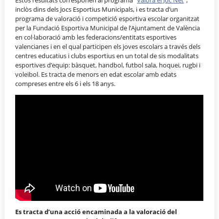
Estos resultats corresponen al programa “
Valora el Joc Net
”,
inclòs dins dels Jocs Esportius Municipals, i es tracta d’un
programa de valoració i competició esportiva escolar organitzat
per la Fundació Esportiva Municipal de l’Ajuntament de València
en col·laboració amb les federacions/entitats esportives
valencianes i en el qual participen els joves escolars a través dels
centres educatius i clubs esportius en un total de sis modalitats
esportives d’equip: bàsquet, handbol, futbol sala, hoquei, rugbi i
voleibol. Es tracta de menors en edat escolar amb edats
compreses entre els 6 i els 18 anys.
Es tracta d’una acció encaminada a la valoració del