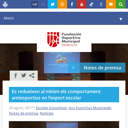
val
es
Menú
▼
La fundació
▼
Agenda
Instal·lacions
▼
Notes de premsa
Comunicació
▼
València en esport
▼
Es redueixen al mínim els comportament
Portal de Transparència
antiesportius en l’esport escolar
Reserves
26 agost, 2017
•
Escoles Esportives
,
Jocs Esportius Municipals
,
▼
Notes de premsa
,
Notícies