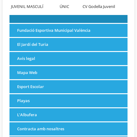
JUVENIL MASCULÍ
ÚNIC
CV Godella Juvenil
Fundació Esportiva Municipal València
El Jardí del Turia
Avís legal
Mapa Web
Esport Escolar
Playas
L’Albufera
Contracta amb nosaltres