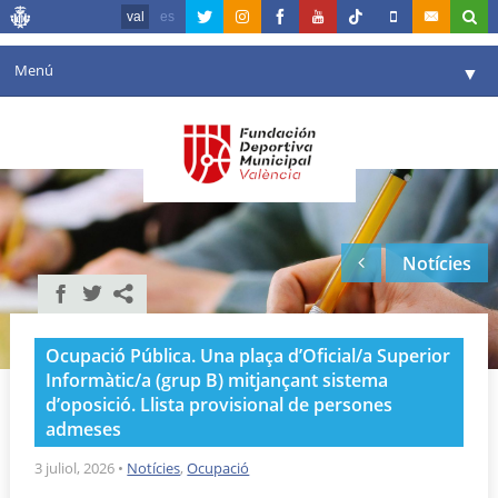
val
es
Menú
▼
La fundació
▼
Agenda
Instal·lacions
▼
Notícies
Comunicació
▼
València en esport
▼
Ocupació Pública. Una plaça d’Oficial/a Superior
Portal de Transparència
Informàtic/a (grup B) mitjançant sistema
d’oposició. Llista provisional de persones
Reserves
▼
admeses
3 juliol, 2026
•
Notícies
,
Ocupació