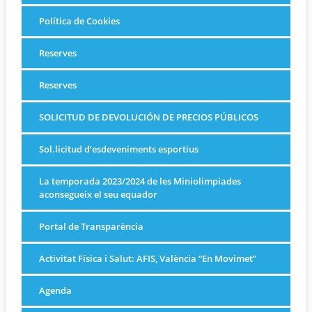
Política de Cookies
Reserves
Reserves
SOLICITUD DE DEVOLUCIÓN DE PRECIOS PÚBLICOS
Sol.licitud d’esdeveniments esportius
La temporada 2023/2024 de les Miniolimpiades
aconsegueix el seu equador
Portal de Transparència
Activitat Física i Salut: AFIS, València “En Movimet”
Agenda