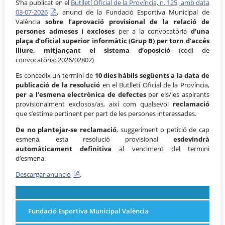
S’ha publicat en el
Butlletí Oficial de la Província, n. 125, amb data
03-07-2026
, anunci de la Fundació Esportiva Municipal de
València
sobre l’aprovació provisional de la relació de
persones admeses i excloses
per a la convocatòria
d’una
plaça d’oficial superior informàtic (Grup B) per torn d’accés
lliure, mitjançant el sistema d’oposició
(codi de
convocatòria: 2026/02802)
Es concedix un termini de
10 dies hàbils següents a la data de
publicació de la resolució
en el Butlletí Oficial de la Província,
per a l’esmena electrònica de defectes
per els/les aspirants
provisionalment exclosos/as, així com qualsevol
reclamació
que s’estime pertinent per part de les persones interessades.
De no plantejar-se reclamació
, suggeriment o petició de cap
esmena, esta resolució provisional
esdevindrà
automàticament definitiva
al venciment del termini
d’esmena.
Descargar anuncio
.
Fundació Esportiva Municipal València