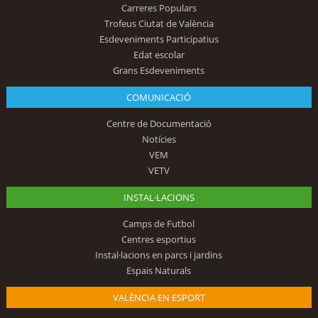
Carreres Populars
Trofeus Ciutat de València
Esdeveniments Participatius
Edat escolar
Grans Esdeveniments
COMUNICACIÓ
Centre de Documentació
Notícies
VEM
VETV
INSTAL·LACIONS
Camps de Futbol
Centres esportius
Instal·lacions en parcs i jardins
Espais Naturals
VALÈNCIA EN ESPORT