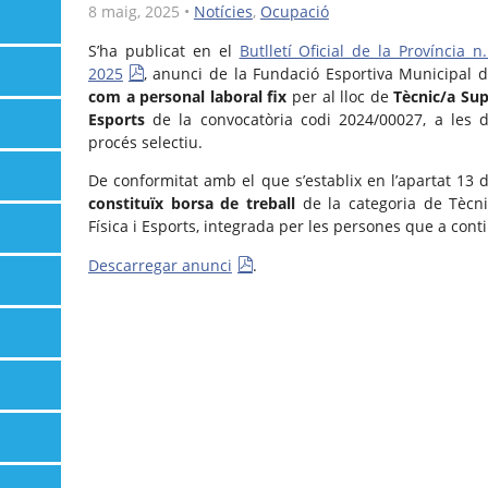
8 maig, 2025
•
Notícies
,
Ocupació
S’ha publicat en el
Butlletí Oficial de la Provínci
2025
, anunci de la Fundació Esportiva Municipal 
com a personal laboral fix
per al lloc de
Tècnic/a Supe
Esports
de la convocatòria codi 2024/00027, a les 
procés selectiu.
De conformitat amb el que s’establix en l’apartat 13 
constituïx borsa de treball
de la categoria de Tècnic
Física i Esports, integrada per les persones que a cont
Descarregar anunci
.