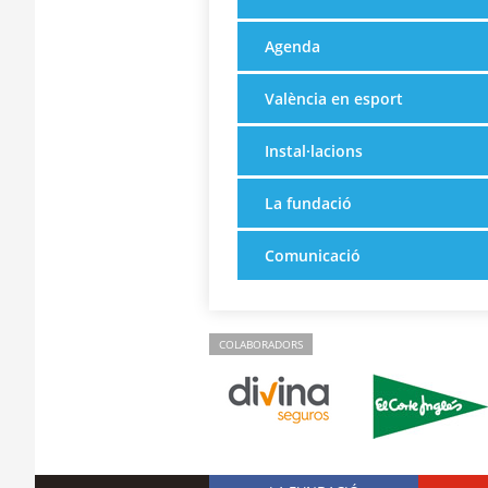
Agenda
València en esport
Instal·lacions
La fundació
Comunicació
COLABORADORS