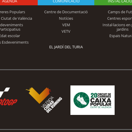
AGENDA
Logo Fundación
COMUNICACIÓ
INSTAL·LACI
reres Populars
Centre de Documentació
Camps de Fut
 Ciutat de València
Notícies
Centres espor
Trinidad Alfonso
sdeveniments
VEM
Instal·lacions en 
Participatius
jardins
VETV
Edat escolar
Espais Natur
s Esdeveniments
EL JARDÍ DEL TURIA