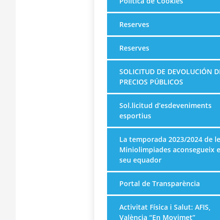
Política de Cookies
Reserves
Reserves
SOLICITUD DE DEVOLUCIÓN D
PRECIOS PÚBLICOS
Sol.licitud d’esdeveniments
esportius
La temporada 2023/2024 de l
Miniolimpiades aconsegueix e
seu equador
Portal de Transparència
Activitat Física i Salut: AFIS,
València “En Movimet”