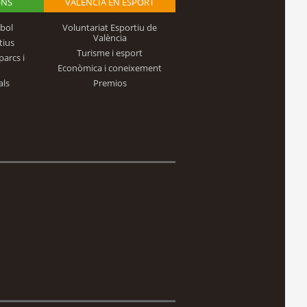
ONS
VALÈNCIA EN ESPORT
bol
Voluntariat Esportiu de
València
tius
Turisme i esport
parcs i
Econòmica i coneixement
als
Premios