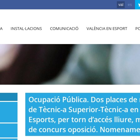
val
es
A
INSTAL·LACIONS
COMUNICACIÓ
VALÈNCIA EN ESPORT
PO
Ocupació Pública. Dos places de 
de Tècnic-a Superior-Tècnic-a en A
Esports, per torn d’accés lliure, 
de concurs oposició. Nomenament