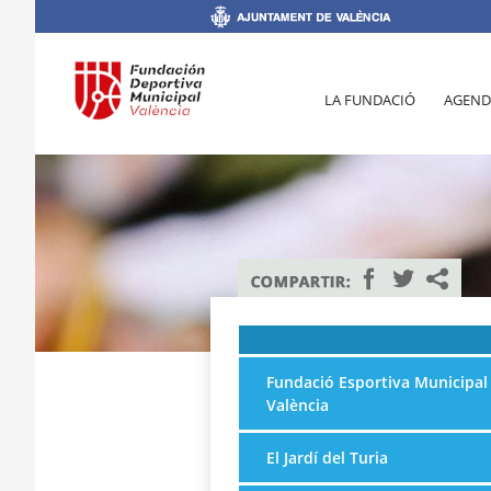
LA FUNDACIÓ
AGEND
Fundació Esportiva Municipal
València
El Jardí del Turia