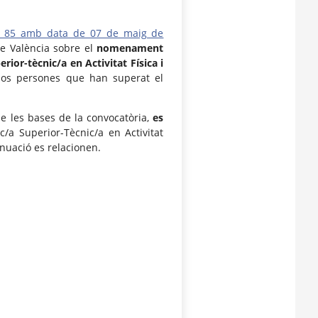
a n. 85 amb data de 07 de maig de
de València sobre el
nomenament
rior-tècnic/a en Activitat Física i
dos persones que han superat el
de les bases de la convocatòria,
es
/a Superior-Tècnic/a en Activitat
inuació es relacionen.