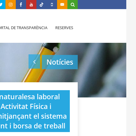
RTAL DE TRANSPARÈNCIA
RESERVES
Notícies
naturalesa laboral
ctivitat Física i
mitjançant el sistema
 i borsa de treball