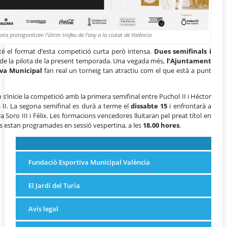
lota protagonitzen l’últim trofeu de l’any a la ciutat de València
é el format d’esta competició curta però intensa.
Dues semifinals i
 de la pilota de la present temporada. Una vegada més,
l’Ajuntament
iva Municipal
fan real un torneig tan atractiu com el que està a punt
s’inicie la competició amb la primera semifinal entre Puchol II i Héctor
s II. La segona semifinal es durà a terme el
dissabte 15
i enfrontarà a
ra Soro III i Félix. Les formacions vencedores lluitaran pel preat títol en
es estan programades en sessió vespertina, a les
18.00 hores
.
Fundació Esportiva Municipal València
El Jardí del Turia
Avís legal