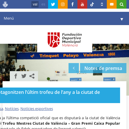
val
es
Menú
▼
La fundació
▼
Agenda
Instal·lacions
▼
Notes de premsa
Comunicació
▼
València en esport
▼
tagonitzen l’últim trofeu de l’any a la ciutat de
Portal de Transparència
Reserves
sa
,
Notícies
,
Notícies esportives
▼
 ja l’última competició oficial que es disputarà a la ciutat de València
el
Trofeu Mestres Ciutat de València – Gran Premi Caixa Popular
spectacle als fidels espectadors de l’esport valencià.