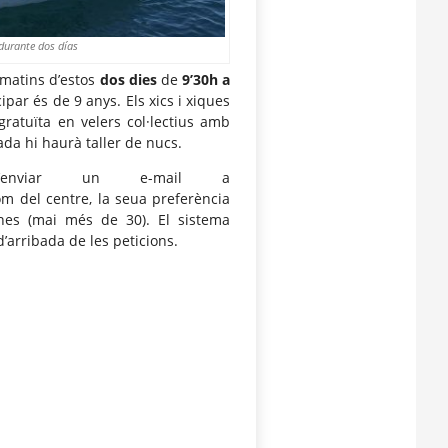
durante dos días
 matins d’estos
dos dies
de
9’30h a
ipar és de 9 anys. Els xics i xiques
ratuïta en velers col·lectius amb
ada hi haurà taller de nucs.
 d’enviar un e-mail a
m del centre, la seua preferència
nes (mai més de 30). El sistema
d’arribada de les peticions.