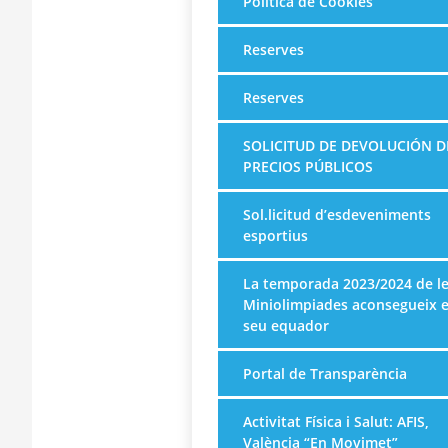
Política de Cookies
Reserves
Reserves
SOLICITUD DE DEVOLUCIÓN D
PRECIOS PÚBLICOS
Sol.licitud d’esdeveniments
esportius
La temporada 2023/2024 de l
Miniolimpiades aconsegueix e
seu equador
Portal de Transparència
Activitat Física i Salut: AFIS,
València “En Movimet”