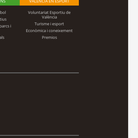
ONS
VALÈNCIA EN ESPORT
bol
Voluntariat Esportiu de
València
tius
Turisme i esport
parcs i
Econòmica i coneixement
als
Premios