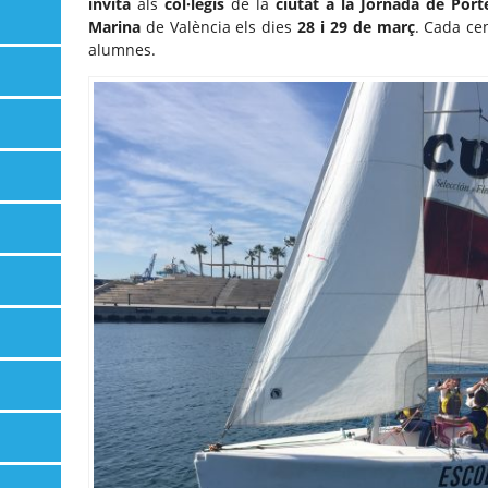
invita
als
col·legis
de la
ciutat a la Jornada de Port
Marina
de València els dies
28 i 29 de març
. Cada ce
alumnes.