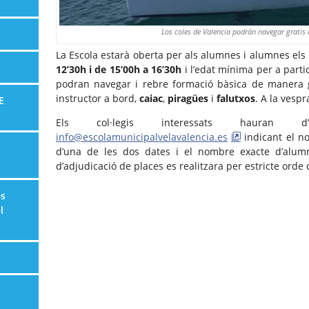
Los coles de Valencia podrán navegar gratis 
La Escola estarà oberta per als alumnes i alumnes els
12’30h i de 15’00h a 16’30h
i l’edat mínima per a partic
podran navegar i rebre formació bàsica de manera g
instructor a bord,
caiac
,
piragües
i
falutxos
. A la vespr
E
Els col·legis interessats hauran
info@escolamunicipalvelavalencia.es
indicant el no
d’una de les dos dates i el nombre exacte d’alum
d’adjudicació de places es realitzara per estricte orde 
es
l