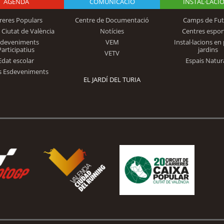
AGENDA
Logo Fundación
COMUNICACIÓ
INSTAL·LACI
reres Populars
Centre de Documentació
Camps de Fut
 Ciutat de València
Notícies
Centres espor
Trinidad Alfonso
sdeveniments
VEM
Instal·lacions en 
Participatius
jardins
VETV
Edat escolar
Espais Natur
s Esdeveniments
EL JARDÍ DEL TURIA