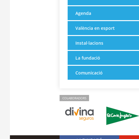
Agenda
València en esport
Instal·lacions
La fundació
Comunicació
COLABORADORS