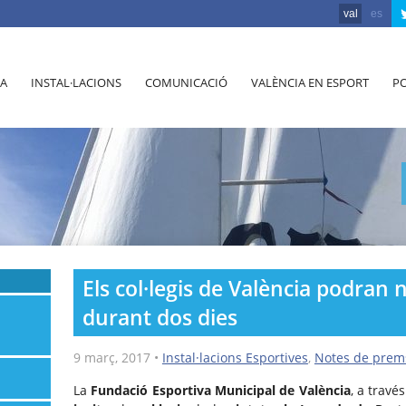
val
es
A
INSTAL·LACIONS
COMUNICACIÓ
VALÈNCIA EN ESPORT
PO
Els col·legis de València podran 
durant dos dies
9 març, 2017
•
Instal·lacions Esportives
,
Notes de prem
La
Fundació Esportiva Municipal de València
, a travé