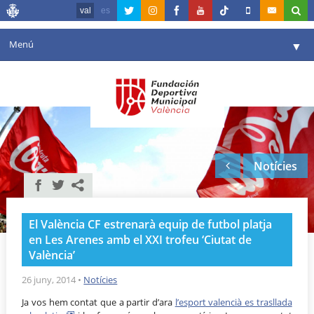
val
es
Menú
▼
La fundació
▼
Agenda
Instal·lacions
▼
Notícies
Comunicació
▼
València en esport
▼
El València CF estrenarà equip de futbol platja
Portal de Transparència
en Les Arenes amb el XXI trofeu ‘Ciutat de
València’
Reserves
▼
26 juny, 2014
•
Notícies
Ja vos hem contat que a partir d’ara
l’esport valencià es trasllada