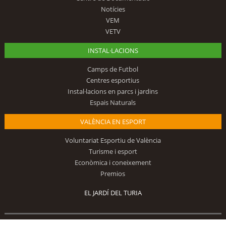
Notícies
VEM
VETV
INSTAL·LACIONS
Camps de Futbol
Centres esportius
Instal·lacions en parcs i jardins
Espais Naturals
VALÈNCIA EN ESPORT
Voluntariat Esportiu de València
Turisme i esport
Econòmica i coneixement
Premios
EL JARDÍ DEL TURIA