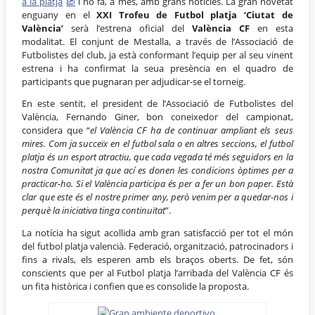
a la platja
i ho fa, a més, amb grans notícies. La gran novetat
enguany en el
XXI Trofeu de Futbol platja ‘Ciutat de
València’
serà l’estrena oficial del
València CF
en esta
modalitat. El conjunt de Mestalla, a través de l’Associació de
Futbolistes del club, ja està conformant l’equip per al seu vinent
estrena i ha confirmat la seua presència en el quadro de
participants que pugnaran per adjudicar-se el torneig.
En este sentit, el president de l’Associació de Futbolistes del
València, Fernando Giner, bon coneixedor del campionat,
considera que “
el València CF ha de continuar ampliant els seus
mires. Com ja succeïx en el futbol sala o en altres seccions, el futbol
platja és un esport atractiu, que cada vegada té més seguidors en la
nostra Comunitat ja que ací es donen les condicions òptimes per a
practicar-ho. Si el València participa és per a fer un bon paper. Està
clar que este és el nostre primer any, però venim per a quedar-nos i
perquè la iniciativa tinga continuïtat
”.
La notícia ha sigut acollida amb gran satisfacció per tot el món
del futbol platja valencià. Federació, organització, patrocinadors i
fins a rivals, els esperen amb els braços oberts. De fet, són
conscients que per al Futbol platja l’arribada del València CF és
un fita històrica i confien que es consolide la proposta.