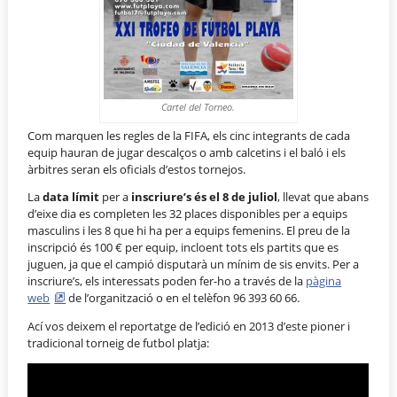
Cartel del Torneo.
Com marquen les regles de la FIFA, els cinc integrants de cada
equip hauran de jugar descalços o amb calcetins i el baló i els
àrbitres seran els oficials d’estos tornejos.
La
data límit
per a
inscriure’s és el 8 de juliol
, llevat que abans
d’eixe dia es completen les 32 places disponibles per a equips
masculins i les 8 que hi ha per a equips femenins. El preu de la
inscripció és 100 € per equip, incloent tots els partits que es
juguen, ja que el campió disputarà un mínim de sis envits. Per a
inscriure’s, els interessats poden fer-ho a través de la
pàgina
web
de l’organització o en el telèfon 96 393 60 66.
Ací vos deixem el reportatge de l’edició en 2013 d’este pioner i
tradicional torneig de futbol platja: