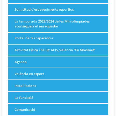
Sol.licitud d’esdeveniments esportius
La temporada 2023/2024 de les Miniolimpiades
aconsegueix el seu equador
Portal de Transparència
Activitat Física i Salut: AFIS, València “En Movimet”
Agenda
València en esport
Instal·lacions
La fundació
Comunicació