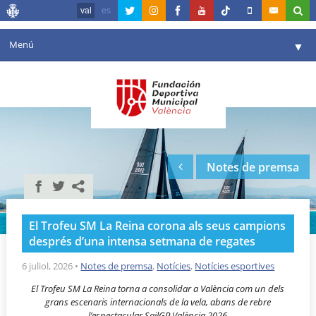
val
es
Menú
▼
La fundació
▼
Agenda
Instal·lacions
▼
Notes de premsa
Comunicació
▼
València en esport
▼
El Trofeu SM La Reina corona als seus campions
Portal de Transparència
després d’una intensa setmana de regates
Reserves
6 juliol, 2026
•
Notes de premsa
,
Notícies
,
Notícies esportives
▼
El Trofeu SM La Reina torna a consolidar a València com un dels
grans escenaris internacionals de la vela, abans de rebre
l’espectacular SailGP València 2026