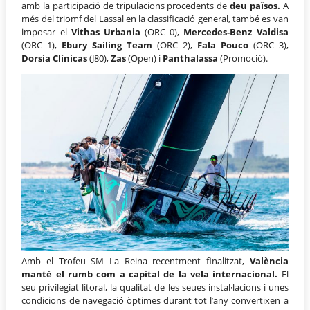
amb la participació de tripulacions procedents de
deu països.
A
més del triomf del Lassal en la classificació general, també es van
imposar el
Vithas Urbania
(ORC 0),
Mercedes-Benz Valdisa
(ORC 1),
Ebury Sailing Team
(ORC 2),
Fala Pouco
(ORC 3),
Dorsia Clínicas
(J80),
Zas
(Open) i
Panthalassa
(Promoció).
Amb el Trofeu SM La Reina recentment finalitzat,
València
manté el rumb com a capital de la vela internacional.
El
seu privilegiat litoral, la qualitat de les seues instal·lacions i unes
condicions de navegació òptimes durant tot l’any convertixen a