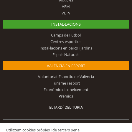
Notícies
VEM
VETV
INSTAL·LACIONS
Camps de Futbol
Centres esportius
Instal·lacions en parcs i jardins
Espais Naturals
VALÈNCIA EN ESPORT
Voluntariat Esportiu de València
Turisme i esport
Econòmica i coneixement
Premios
EL JARDÍ DEL TURIA
Utilitzem cookies pròpies i de tercers per a
Segueix-nos