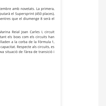
setembre amb novetats. La primera,
sputarà el Supersprint (450 places),
 mentres que el diumenge 8 serà el
arina Reial Joan Carles I, circuit
 tant els boxs com els circuits han
slladen a la corba de la Fórmula 1,
capacitat. Respecte als circuits, es
a situació de l’àrea de transició i