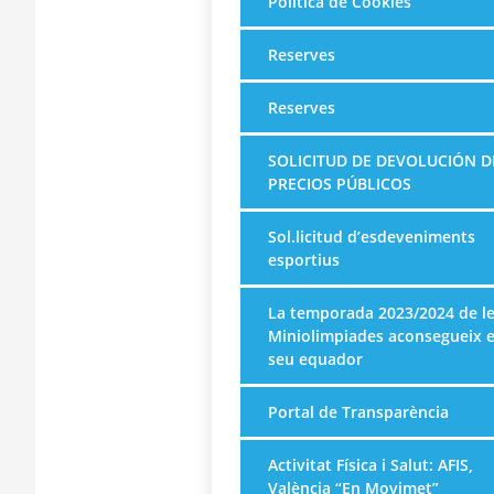
Política de Cookies
Reserves
Reserves
SOLICITUD DE DEVOLUCIÓN D
PRECIOS PÚBLICOS
Sol.licitud d’esdeveniments
esportius
La temporada 2023/2024 de l
Miniolimpiades aconsegueix e
seu equador
Portal de Transparència
Activitat Física i Salut: AFIS,
València “En Movimet”