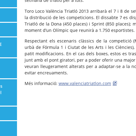
setmana de triatló per a tots.
Toro Loco València Triatló 2013 arribarà el 7 i 8 de 
la distribució de les competicions. El dissabte 7 es di
Triatló de la Dona (450 places) i Sprint (850 places);
moment d’un Olímpic que reunirà a 1.750 esportistes.
Respectant els escenaris clàssics de la competició (M
E
urbà de Fórmula 1 i Ciutat de les Arts i les Ciències),
patit modificacions. En el cas dels boxes, estos es tra
junt amb el pont giratori, per a poder oferir una major 
veuran lleugerament alterats per a adaptar-se a la nov
evitar encreuaments.
Més informació:
www.valenciatriatlon.com
es
l