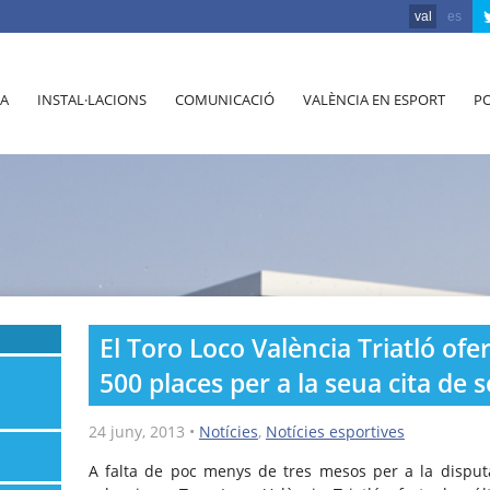
val
es
A
INSTAL·LACIONS
COMUNICACIÓ
VALÈNCIA EN ESPORT
PO
El Toro Loco València Triatló ofe
500 places per a la seua cita de
24 juny, 2013
•
Notícies
,
Notícies esportives
A falta de poc menys de tres mesos per a la disput