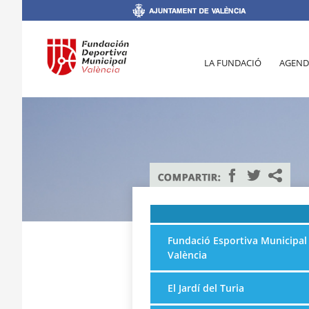
LA FUNDACIÓ
AGEND
Fundació Esportiva Municipal
València
El Jardí del Turia