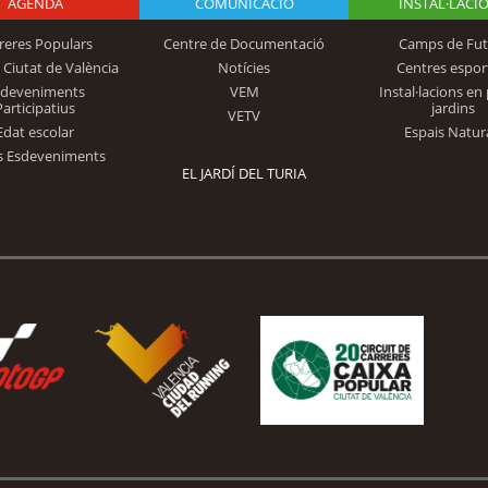
AGENDA
Logo Fundación
COMUNICACIÓ
INSTAL·LACI
reres Populars
Centre de Documentació
Camps de Fut
 Ciutat de València
Notícies
Centres espor
Trinidad Alfonso
sdeveniments
VEM
Instal·lacions en 
Participatius
jardins
VETV
Edat escolar
Espais Natur
s Esdeveniments
EL JARDÍ DEL TURIA