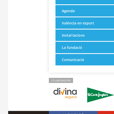
Agenda
València en esport
Instal·lacions
La fundació
Comunicació
COLABORADORS