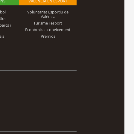
ONS
VALÈNCIA EN ESPORT
bol
Voluntariat Esportiu de
València
tius
Turisme i esport
parcs i
Econòmica i coneixement
als
Premios