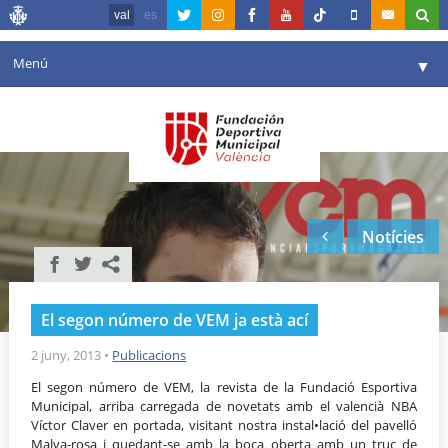
val
es
Menú
▼
La fundació
▼
Agenda
Instal·lacions
▼
Notícies
Comunicació
▼
València en esport
▼
El segon número de VEM ja està ací
Portal de Transparència
2 juny, 2013
•
Publicacions
Reserves
▼
El segon número de VEM, la revista de la Fundació Esportiva
Municipal, arriba carregada de novetats amb el valencià NBA
Víctor Claver en portada, visitant nostra instal•lació del pavelló
Malva-rosa i quedant-se amb la boca oberta amb un truc de