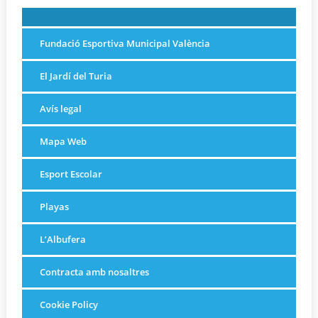
Fundació Esportiva Municipal València
El Jardí del Turia
Avís legal
Mapa Web
Esport Escolar
Playas
L’Albufera
Contracta amb nosaltres
Cookie Policy