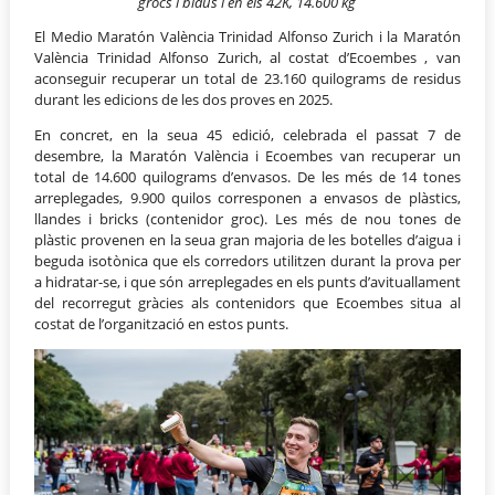
grocs i blaus i en els 42K, 14.600 kg
El Medio Maratón València Trinidad Alfonso Zurich i la Maratón
València Trinidad Alfonso Zurich, al costat d’Ecoembes , van
aconseguir recuperar un total de 23.160 quilograms de residus
durant les edicions de les dos proves en 2025.
En concret, en la seua 45 edició, celebrada el passat 7 de
desembre, la Maratón València i Ecoembes van recuperar un
total de 14.600 quilograms d’envasos. De les més de 14 tones
arreplegades, 9.900 quilos corresponen a envasos de plàstics,
llandes i bricks (contenidor groc). Les més de nou tones de
plàstic provenen en la seua gran majoria de les botelles d’aigua i
beguda isotònica que els corredors utilitzen durant la prova per
a hidratar-se, i que són arreplegades en els punts d’avituallament
del recorregut gràcies als contenidors que Ecoembes situa al
costat de l’organització en estos punts.