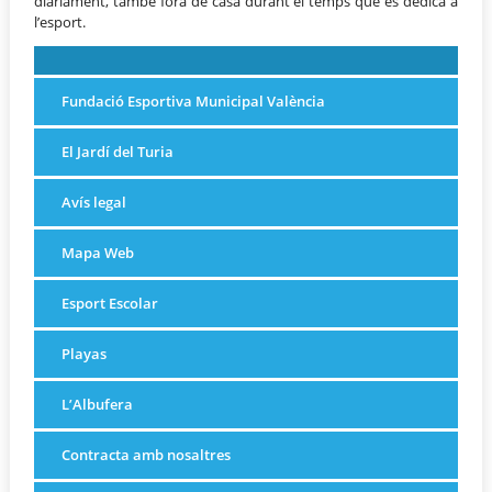
diàriament, també fora de casa durant el temps que es dedica a
l’esport.
Fundació Esportiva Municipal València
El Jardí del Turia
Avís legal
Mapa Web
Esport Escolar
Playas
L’Albufera
Contracta amb nosaltres