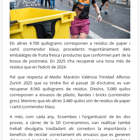
Els altres 4.700 quilograms corresponen a residus de paper i
cartó (contenidor blau), procedents majoritàriament dels
embalatges de fruita fresca i productes que conformen part de la
bossa de postmeta. En 2025 s’ha recuperat una tona més de
residus que en l’edició de 2024.
Pel que respecta al Medio Maratón València Trinidad Alfonso
Zurich 2025 que va tindre lloc el passat 26 d’octubre, es van
recuperar 8.560 quilograms de residus. D’estos, 5.080 quilos
corresponen a envasos de plàstic, llandes i bricks (contenidor
groc). Mentres que els altres 3.480 quilos són de residus de paper
i cartó (contenidor blau).
A més, com cada any, Ecoembes i l’organització de les dos
proves, a càrrec de la SD Correcaminos, van realitzar també
treball divulgatiu traslladant als corredors la importància i
beneficis de reciclar correctament els envasos que es generen