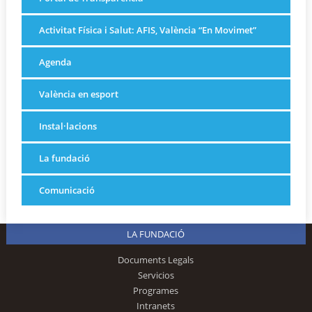
Activitat Física i Salut: AFIS, València “En Movimet”
Agenda
València en esport
Instal·lacions
La fundació
Comunicació
LA FUNDACIÓ
Documents Legals
Servicios
Programes
Intranets