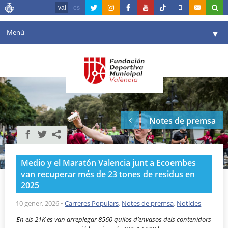
val
es
Menú
▼
La fundació
▼
Agenda
Instal·lacions
▼
Notes de premsa
Comunicació
▼
València en esport
▼
Medio y el Maratón Valencia junt a Ecoembes
Portal de Transparència
van recuperar més de 23 tones de residus en
2025
Reserves
▼
10 gener, 2026
•
Carreres Populars
,
Notes de premsa
,
Notícies
En els 21K es van arreplegar 8560 quilos d’envasos dels contenidors