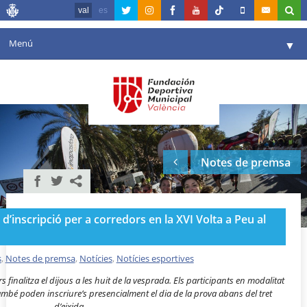
val
es
Menú
▼
La fundació
▼
Agenda
Instal·lacions
▼
Notes de premsa
Comunicació
▼
València en esport
▼
ni d’inscripció per a corredors en la XVI Volta a Peu al
Portal de Transparència
Reserves
s
,
Notes de premsa
,
Notícies
,
Notícies esportives
▼
rs finalitza el dijous a les huit de la vesprada. Els participants en modalitat
mbé poden inscriure’s presencialment el dia de la prova abans del tret
d’eixida.