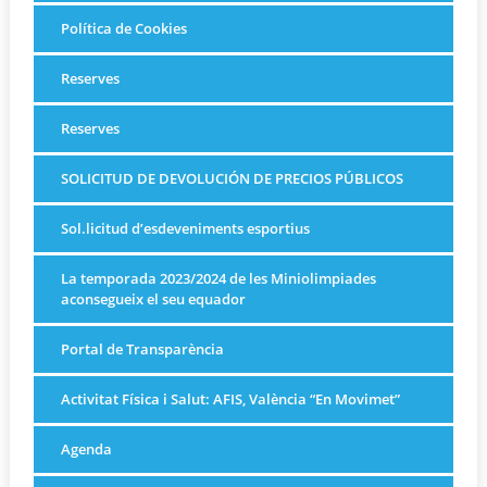
Política de Cookies
Reserves
Reserves
SOLICITUD DE DEVOLUCIÓN DE PRECIOS PÚBLICOS
Sol.licitud d’esdeveniments esportius
La temporada 2023/2024 de les Miniolimpiades
aconsegueix el seu equador
Portal de Transparència
Activitat Física i Salut: AFIS, València “En Movimet”
Agenda