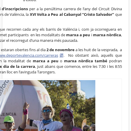
 d’inscripcions
per a la penúltima carrera de l’any del Circuit Divina
s de València, la
XVI Volta a Peu al Cabanyal “Cristo Salvador”
que
ue recorren cada any els barris de València i, com ja ocorreguera en
admet participants en les modalitats de
marxa a peu
i
marxa nòrdica
,
itzar el recorregut d’una manera més pausada.
estaran obertes fins al dia
2 de novembre
a les huit de la vesprada, a
ww.deportevalencia.com/carreras
. No obstant això, aquells que
en la modalitat de
marxa a peu
o
marxa nòrdica
també
podran
 dia de la carrera
, just abans que comence, entre les 7:30 i les 8:55
ran lloc en l’avinguda Tarongers.