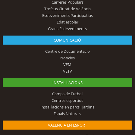
Carreres Populars
Trofeus Ciutat de València
Esdeveniments Participatius
Edat escolar
Grans Esdeveniments
COMUNICACIÓ
Centre de Documentació
Notícies
VEM
VETV
INSTAL·LACIONS
Camps de Futbol
Centres esportius
Instal·lacions en parcs i jardins
Espais Naturals
VALÈNCIA EN ESPORT