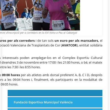
ermini d’inscripció per a corredors en la XVI Volta a Peu al Cabanyal
uros per als corredors
i de tan sols
un euro per als marxadors,
el
ociació Valenciana de Trasplantats de Cor (
AVATCOR
), entitat solidària
ls interessats poden arreplegar-los en el Complex Esportiu Cultural
el divendres 3 de novembre entre 17:00 i les 21:00 hores, o bé, el mateix
ntre les 7:30 i les 8:55 hores.
es
09:00 hores
per als atletes amb dorsal preferent A, B, C i D, després
rs a les 09:04 hores i, finalment, els participants en la modalitat de
 09:05 hores.
Fundació Esportiva Municipal València