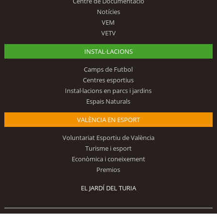
Centre de Documentació
Notícies
VEM
VETV
INSTAL·LACIONS
Camps de Futbol
Centres esportius
Instal·lacions en parcs i jardins
Espais Naturals
VALÈNCIA EN ESPORT
Voluntariat Esportiu de València
Turisme i esport
Econòmica i coneixement
Premios
EL JARDÍ DEL TURIA