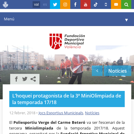
val
es
Menú
▼
La fundació
▼
Agenda
Instal·lacions
▼
Notícies
Comunicació
▼
València en esport
▼
L’hoquei protagonista de la 3ª MiniOlimpiada de
Portal de Transparència
la temporada 17/18
Reserves
12 febrer, 2018
•
Jocs Esportius Municipals
,
Notícies
▼
El
Poliesportiu Verge del Carme Beteró
va ser l’escenari de
la
tercera
Miniolimpiada
de la temporada 2017/18. Aquest
programa, organitzat per
la
Fundació Esportiva Municipal
de