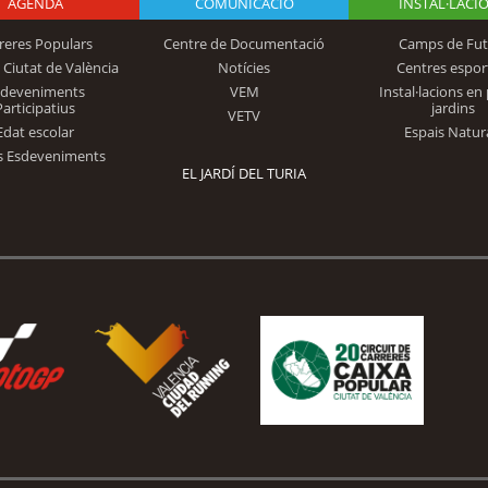
AGENDA
Logo Fundación
COMUNICACIÓ
INSTAL·LACI
reres Populars
Centre de Documentació
Camps de Fut
 Ciutat de València
Notícies
Centres espor
Trinidad Alfonso
sdeveniments
VEM
Instal·lacions en 
Participatius
jardins
VETV
Edat escolar
Espais Natur
s Esdeveniments
EL JARDÍ DEL TURIA