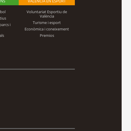
ONS
VALÈNCIA EN ESPORT
bol
Voluntariat Esportiu de
València
tius
Turisme i esport
parcs i
Econòmica i coneixement
als
Premios