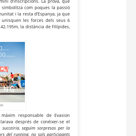
mini d’inscripcions. La prova, que
, simbolitza com poques la passió
unitat i la resta d’Espanya, ja que
e unisquen les forces dels seus 6
2.195m, la distància de Filípides,
das
 màxim responsable de Evasion
clarava després de conéixer-se el
succeiria, seguim sorpresos per la
ors del running, no sols participants