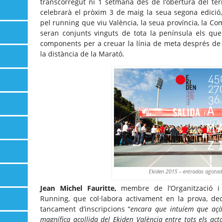
transcorregut ni 1 setmana des de l’obertura del ter
celebrarà el pròxim 3 de maig la seua segona edició
pel running que viu València, la seua província, la Com
seran conjunts vinguts de tota la península els qu
components per a creuar la línia de meta després de 4
la distància de la Marató.
Ekiden 2015 – entradas agota
Jean Michel Fauritte,
membre de l’Organització i
Running, que col·labora activament en la prova, de
tancament d’inscripcions “
encara que intuíem que açò 
magnífica acollida del Ekiden València entre tots els act