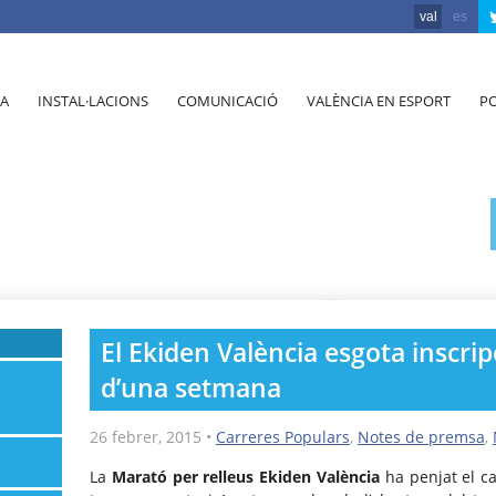
val
es
A
INSTAL·LACIONS
COMUNICACIÓ
VALÈNCIA EN ESPORT
PO
El Ekiden València esgota inscri
d’una setmana
26 febrer, 2015
•
Carreres Populars
,
Notes de premsa
,
La
Marató per relleus Ekiden València
ha penjat el ca