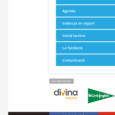
Agenda
València en esport
Instal·lacions
La fundació
Comunicació
COLABORADORS