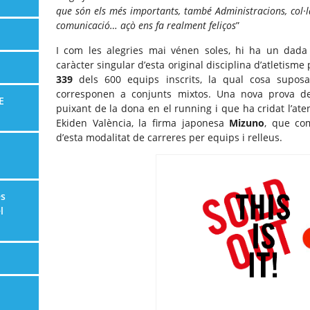
que són els més importants, també Administracions, col·la
comunicació… açò ens fa realment feliços
”
I com les alegries mai vénen soles, hi ha un dada
caràcter singular d’esta original disciplina d’atletisme
339
dels 600 equips inscrits, la qual cosa supo
corresponen a conjunts mixtos. Una nova prova d
E
puixant de la dona en el running i que ha cridat l’aten
Ekiden València, la firma japonesa
Mizuno
, que co
d’esta modalitat de carreres per equips i relleus.
es
l