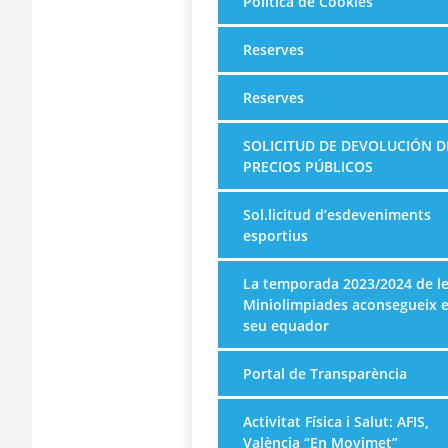
Política de Cookies
Reserves
Reserves
SOLICITUD DE DEVOLUCIÓN D
PRECIOS PÚBLICOS
Sol.licitud d’esdeveniments
esportius
La temporada 2023/2024 de l
Miniolimpiades aconsegueix e
seu equador
Portal de Transparència
Activitat Física i Salut: AFIS,
València “En Movimet”