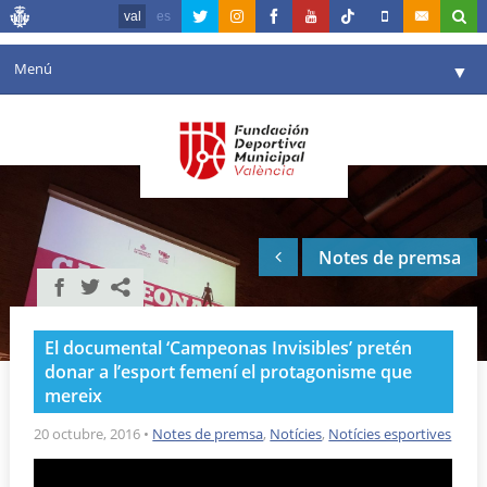
val
es
Menú
▼
La fundació
▼
Agenda
Instal·lacions
▼
Notes de premsa
Comunicació
▼
València en esport
▼
El documental ‘Campeonas Invisibles’ pretén
Portal de Transparència
donar a l’esport femení el protagonisme que
mereix
Reserves
▼
20 octubre, 2016
•
Notes de premsa
,
Notícies
,
Notícies esportives