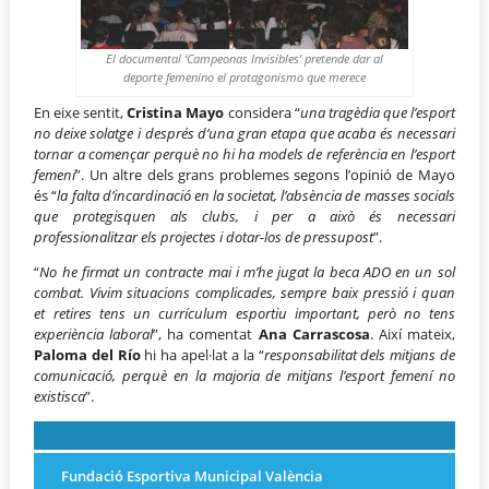
El documental ‘Campeonas Invisibles’ pretende dar al
deporte femenino el protagonismo que merece
En eixe sentit,
Cristina Mayo
considera “
una tragèdia que l’esport
no deixe solatge i després d’una gran etapa que acaba és necessari
tornar a començar perquè no hi ha models de referència en l’esport
femení
”. Un altre dels grans problemes segons l’opinió de Mayo
és “
la falta d’incardinació en la societat, l’absència de masses socials
que protegisquen als clubs, i per a això és necessari
professionalitzar els projectes i dotar-los de pressupost
”.
“
No he firmat un contracte mai i m’he jugat la beca ADO en un sol
combat. Vivim situacions complicades, sempre baix pressió i quan
et retires tens un currículum esportiu important, però no tens
experiència laboral
”, ha comentat
Ana Carrascosa
. Així mateix,
Paloma del Río
hi ha apel·lat a la “
responsabilitat dels mitjans de
comunicació, perquè en la majoria de mitjans l’esport femení no
existisca
”.
Fundació Esportiva Municipal València