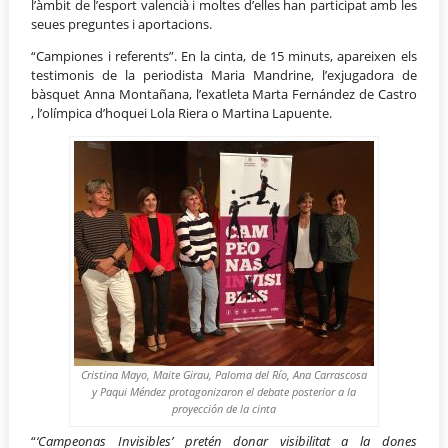
l’àmbit de l’esport valencià i moltes d’elles han participat amb les
seues preguntes i aportacions.
“Campiones i referents”. En la cinta, de 15 minuts, apareixen els
testimonis de la periodista Maria Mandrine, l’exjugadora de
bàsquet Anna Montañana, l’exatleta Marta Fernández de Castro
, l’olímpica d’hoquei Lola Riera o Martina Lapuente.
Cristina Mayo, Maite Girau, Paloma del Río, Ana Carrascosa
y Paqui Méndez protagonizaron el debate posterior a la
proyección de la cinta
“
‘Campeonas Invisibles’ pretén donar visibilitat a la dones