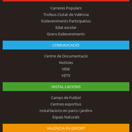
Carreres Populars
Trofeus Ciutat de València
Esdeveniments Participatius
Edat escolar
Grans Esdeveniments
COMUNICACIÓ
Centre de Documentació
Notícies
VEM
VETV
INSTAL·LACIONS
Camps de Futbol
Centres esportius
Instal·lacions en parcs i jardins
Espais Naturals
VALÈNCIA EN ESPORT