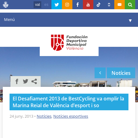
val
es
Menú
▼
La fundació
▼
Agenda
Instal·lacions
▼
Notícies
Comunicació
▼
València en esport
▼
El Desafiament 2013 de BestCycling va omplir la
Portal de Transparència
Marina Reial de València d’esport i so
Reserves
24 juny, 2013
•
Notícies
,
Notícies esportives
▼