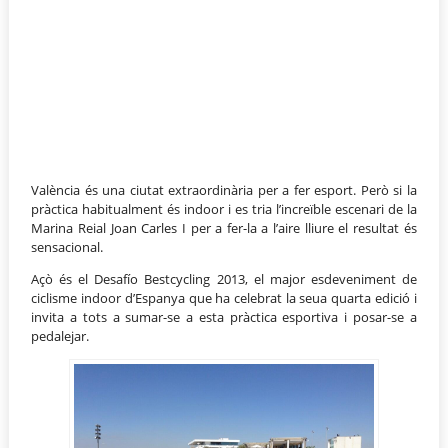
València és una ciutat extraordinària per a fer esport. Però si la
pràctica habitualment és indoor i es tria l’increïble escenari de la
Marina Reial Joan Carles I per a fer-la a l’aire lliure el resultat és
sensacional.
Açò és el Desafío Bestcycling 2013, el major esdeveniment de
ciclisme indoor d’Espanya que ha celebrat la seua quarta edició i
invita a tots a sumar-se a esta pràctica esportiva i posar-se a
pedalejar.