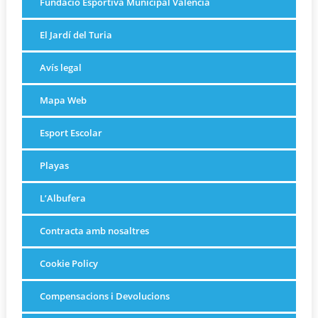
Fundació Esportiva Municipal València
El Jardí del Turia
Avís legal
Mapa Web
Esport Escolar
Playas
L’Albufera
Contracta amb nosaltres
Cookie Policy
Compensacions i Devolucions