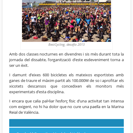
BestCycling, desafio 2013
Amb dos classes nocturnes en divendres i sis més durant tota la
jornada del dissabte, l’organització d’este esdeveniment torna a
ser un èxit.
I damunt d’eixes 600 bicicletes els mateixos esportistes amb
ganes de traure el màxim partit als 100.000W de so i aprofitar els
xicotets descansos que concedixen els monitors més
experimentats d’esta disciplina.
I encara que calia pal•liar l’esforç físic d’una activitat tan intensa
com exigent, no hi ha dolor que no cure una paella en la Marina
Reial de València.