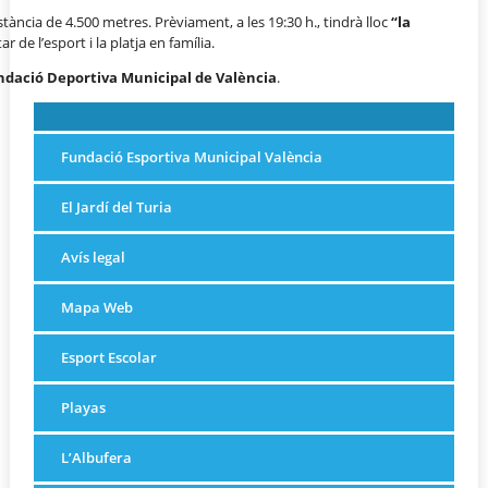
stància de 4.500 metres. Prèviament, a les 19:30 h., tindrà lloc
“la
 de l’esport i la platja en família.
ndació Deportiva Municipal de València
.
Fundació Esportiva Municipal València
El Jardí del Turia
Avís legal
Mapa Web
Esport Escolar
Playas
L’Albufera