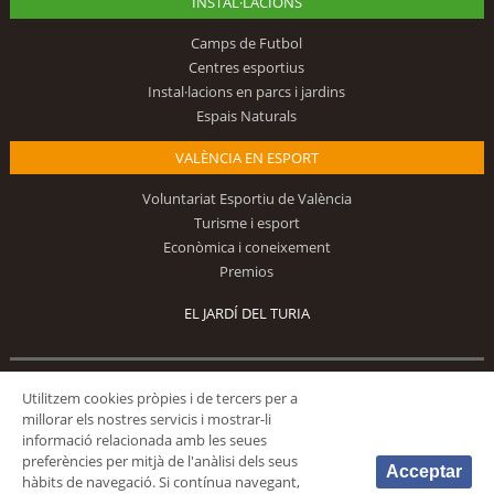
INSTAL·LACIONS
Camps de Futbol
Centres esportius
Instal·lacions en parcs i jardins
Espais Naturals
VALÈNCIA EN ESPORT
Voluntariat Esportiu de València
Turisme i esport
Econòmica i coneixement
Premios
EL JARDÍ DEL TURIA
Utilitzem cookies pròpies i de tercers per a
Segueix-nos
millorar els nostres servicis i mostrar-li
informació relacionada amb les seues
preferències per mitjà de l'anàlisi dels seus
Acceptar
hàbits de navegació. Si contínua navegant,