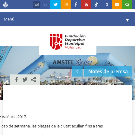
val
es
Menú
▼
La fundació
▼
Agenda
Instal·lacions
▼
Notes de premsa
Comunicació
▼
València en esport
▼
Portal de Transparència
Reserves
▼
e València 2017.
im cap de setmana, les platges de la ciutat acullen fins a tres