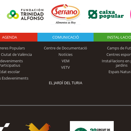
AGENDA
Logo Fundación
COMUNICACIÓ
INSTAL·LACI
reres Populars
Centre de Documentació
Camps de Fut
 Ciutat de València
Notícies
Centres espor
Trinidad Alfonso
sdeveniments
VEM
Instal·lacions en 
Participatius
jardins
VETV
Edat escolar
Espais Natur
s Esdeveniments
EL JARDÍ DEL TURIA