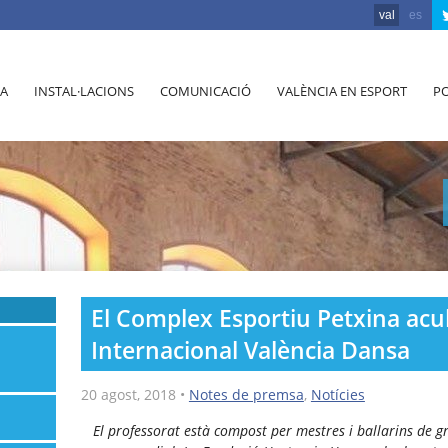
val
es
A
INSTAL·LACIONS
COMUNICACIÓ
VALÈNCIA EN ESPORT
PO
El Complex Esportiu Petxina acu
Internacional València Dansa
20 agost, 2018
•
Notes de premsa
,
Notícies
El professorat està compost per mestres i ballarins de gr