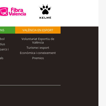
ONS
VALÈNCIA EN ESPORT
bol
Voluntariat Esportiu de
València
tius
Turisme i esport
parcs i
Econòmica i coneixement
als
Premios