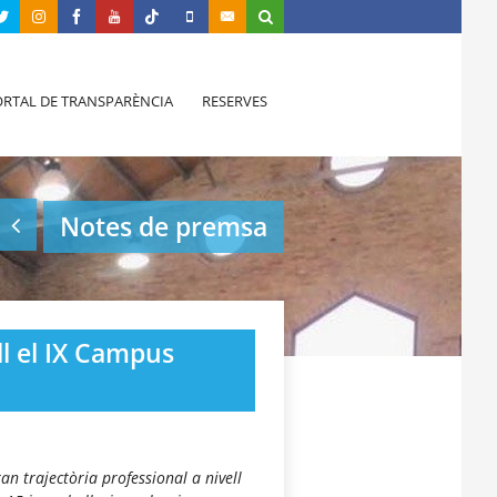
RTAL DE TRANSPARÈNCIA
RESERVES
Notes de premsa
ll el IX Campus
an trajectòria professional a nivell