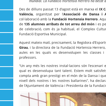
mundial. La Fundació Hortensia Herrero ha becat a 
Des de dilluns passat 13 d’agost està en marxa el
IX C
València,
organitzat per l’
Associació de Dansa i 
col·laboració amb la
Fundació Hortensia Herrero
. Aq
de
135 alumnes arribats de tot arreu del món
i es pe
de celebració, com és ja habitual, el Complex Cultur
Fundació Esportiva Municipal.
Aquest mateix matí, precisament, la Regidora d’Esports,
Girau
, i la directora de la Fundació Hortensia Herrero
aules en les quals es desenvolupen les classes 
professors.
“Un any més les nostres instal·lacions són l’escenari 
qual es desenvolupa tant talent. Estem molt satisfet
compta amb gran prestigi en el món de la Dansa i que o
nivell dels nostres i les nostres ballarines”, ha decla
de l’Ajuntament de València i Presidenta de la Fundaci