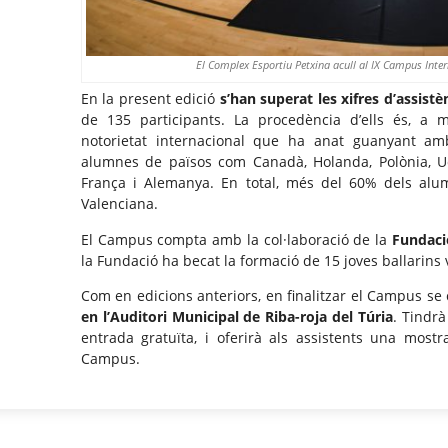
El Complex Esportiu Petxina acull al IX Campus Inte
En la present edició
s’han superat les xifres d’assistè
de 135 participants. La procedència d’ells és, a m
notorietat internacional que ha anat guanyant am
alumnes de països com Canadà, Holanda, Polònia, Ucra
França i Alemanya. En total, més del 60% dels alu
Valenciana.
El Campus compta amb la col·laboració de la
Fundaci
la Fundació ha becat la formació de 15 joves ballarins 
Com en edicions anteriors, en finalitzar el Campus s
en l’Auditori Municipal de Riba-roja del Túria
. Tindrà
entrada gratuïta, i oferirà als assistents una mostra
Campus.