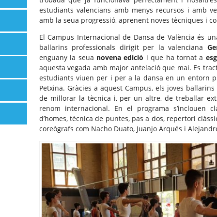
estudiants valencians amb menys recursos i amb ve
amb la seua progressió, aprenent noves tècniques i co
El Campus Internacional de Dansa de València és un
ballarins professionals dirigit per la valenciana
Ge
enguany la seua
novena edició
i que ha tornat a
esgo
aquesta vegada amb major antelació que mai. Es tract
estudiants viuen per i per a la dansa en un entorn p
Petxina. Gràcies a aquest Campus, els joves ballarins 
de millorar la tècnica i, per un altre, de treballar e
renom internacional. En el programa s’inclouen cl
d’homes, tècnica de puntes, pas a dos, repertori clàssic
coreògrafs com Nacho Duato, Juanjo Arqués i Alejandr