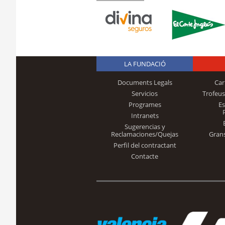
LA FUNDACIÓ
Documents Legals
Car
Servicios
Trofeus
Programes
E
Intranets
Sugerencias y
Reclamaciones/Quejas
Gran
Perfil del contractant
Contacte