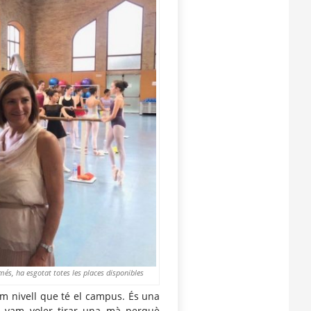
és, ha esgotat totes les places disponibles
sim nivell que té el campus. És una
s vam voler tirar una mà perquè