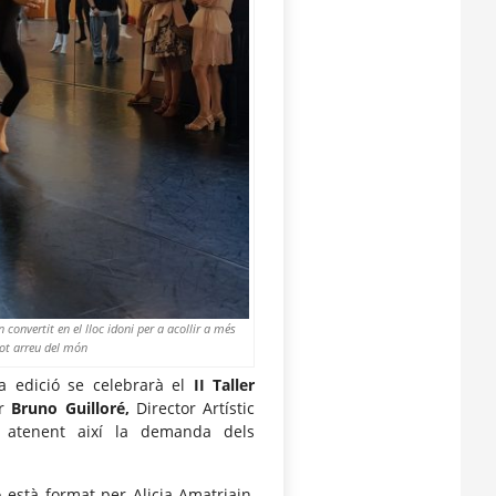
convertit en el lloc idoni per a acollir a més
tot arreu del món
ta edició se celebrarà el
II Taller
er
Bruno Guilloré,
Director Artístic
 atenent així la demanda dels
està format per Alicia Amatriain,