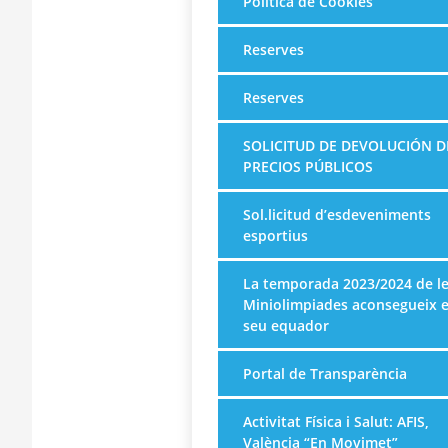
Política de Cookies
Reserves
Reserves
SOLICITUD DE DEVOLUCIÓN D
PRECIOS PÚBLICOS
Sol.licitud d’esdeveniments
esportius
La temporada 2023/2024 de l
Miniolimpiades aconsegueix e
seu equador
Portal de Transparència
Activitat Física i Salut: AFIS,
València “En Movimet”