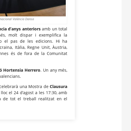
rnacional València Dansa
ncia d’anys anteriors
amb un total
és, molt dispar i exemplifica la
b el pas de les edicions. Hi ha
ïna, Itàlia, Regne Unit, Àustria,
mnes és de fora de la Comunitat
ó Hortensia Herrero
. Un any més,
valencians.
e celebrarà una Mostra de
Clausura
 lloc el 24 d’agost a les 17:30, amb
 de tot el treball realitzat en el