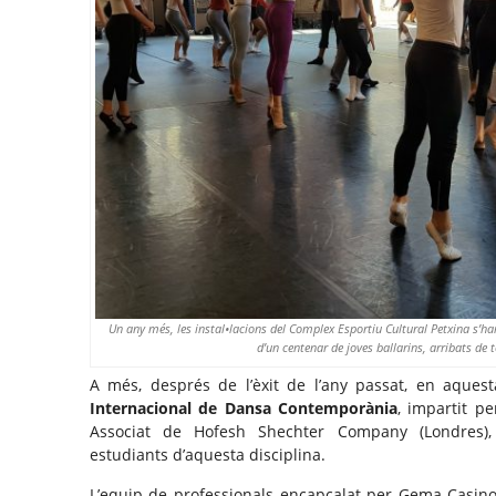
Un any més, les instal•lacions del Complex Esportiu Cultural Petxina s’han 
d’un centenar de joves ballarins, arribats de 
A més, després de l’èxit de l’any passat, en aques
Internacional de Dansa Contemporània
, impartit p
Associat de Hofesh Shechter Company (Londres),
estudiants d’aquesta disciplina.
L’equip de professionals encapçalat per Gema Casino 