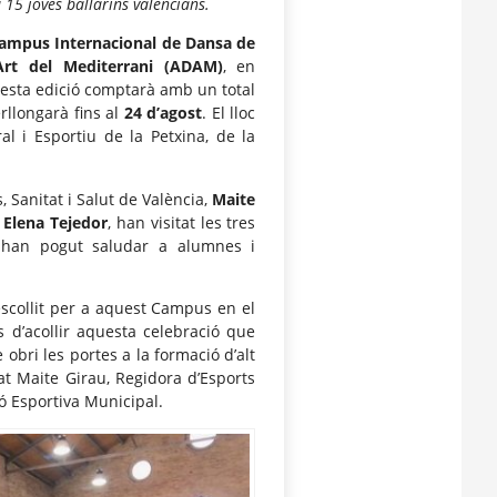
15 joves ballarins valencians.
ampus Internacional de Dansa de
Art del Mediterrani (ADAM)
, en
uesta edició comptarà amb un total
rllongarà fins al
24 d’agost
. El lloc
al i Esportiu de la Petxina, de la
 Sanitat i Salut de València,
Maite
,
Elena Tejedor
, han visitat les tres
i han pogut saludar a alumnes i
escollit per a aquest Campus en el
s d’acollir aquesta celebració que
bri les portes a la formació d’alt
rat Maite Girau, Regidora d’Esports
ó Esportiva Municipal.