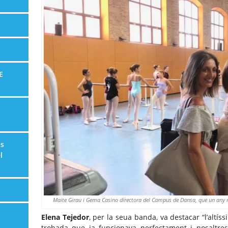
E
es
l
Maite Girau i Gema Casino directora del Campus de Dansa, que un any m
Elena Tejedor
, per la seua banda, va destacar “l’altís
trobada que ja funcionava perfectament i nosaltre