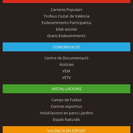
Carreres Populars
Trofeus Ciutat de València
Esdeveniments Participatius
Edat escolar
Grans Esdeveniments
COMUNICACIÓ
Centre de Documentació
Notícies
VEM
VETV
INSTAL·LACIONS
Camps de Futbol
Centres esportius
Instal·lacions en parcs i jardins
Espais Naturals
VALÈNCIA EN ESPORT