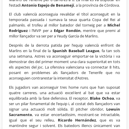
l’estadi
Antonio Espejo de Benamejí
, a la província de Còrdova.
El club valencià aconseguia revalidar el títol aconseguit en la
temporada passada i sumava la seua quarta Copa del Rei al
palmarés. el trofeu al millor batedor del torneig per a
Michel
Rodríguez
i l’MVP per a
Edgar Rondón
, mentre que premi al
millor llançador va ser per a Yeudy García de Marlins.
Després de la derrota patida per l’equip valencià enfront de
Marlins en la final de la
Spanish Baseball League
, fa tan sols
una setmana, Astres va aconseguir emportar-se la victòria i va
demostrar des del primer moment una clara superioritat en tots
els aspectes del joc. La ofensiva valenciana va connectar 8 hits,
posant en problemes als llançadors de Tenerife que no
aconseguien contrarestar la intensitat d’Astres.
Els jugadors van aconseguir tres home runs que han suposat
quatre carreres, una actuació excel·lent al bat que va estar
equilibrada amb la fase defensiva. El receptor,
Blake Ochoa
, va
ser un pilar fonamental de l’equip i, al costat dels llançadors van
signar una actuació molt sòlida. El pitcher obridor,
Lowuin
Sacramento
, va estar encertadíssim, mostrant-se intractable,
igual que el seu relleu,
Ricardo Hernández
, que es va
mantindre segur i solvent. Els batedors illencs únicament van