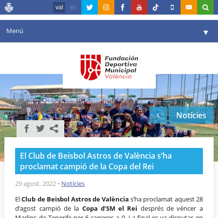
val
es
Menú
▼
La fundació
▼
Agenda
Instal·lacions
▼
Notícies
Comunicació
▼
València en esport
▼
El Club de Beisbol Astros de València s’ha
Portal de Transparència
proclamat campió de la Copa del Rei
Reserves
29 agost, 2022
•
Notícies
▼
El
Club de Beisbol Astros de València
s’ha proclamat aquest 28
d’agost campió de la
Copa d’SM el Rei
després de véncer a
Marlins de Tenerife per 6 carreres a 0. La final es va disputar en