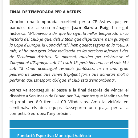
FINAL DE TEMPORADA PER A ASTRES
Conclou una temporada excel·lent per a CB Astres que, en
paraules de la seua mánager
Juan García Puig
, ha sigut
històrica.
“M’atreviria a dir que ha sigut la millor temporada en la
història del Club ja que, dels 3 títols que disputàvem, hem guanyat
la Copa d’Europa, la Copa del Rei i hem quedat segons en la *SBL. A
més, hi ha una gran labor realitzada en les seccions inferiors i des
de l’Acadèmia d’Astres. De moment, queden per celebrar-se el
Campionat d’Espanya sub 11 i sub 13, però fins ara, en el sub 15 i
sub 18 s’han aconseguit resultats fantàstics, hi ha una gran
pedrera de xavals que venen trepitjant fort i que donaran molt a
parlar en aquest esport, així que, el Club està d’enhorabona”
.
Astres va aconseguir el passe a la final després de véncer el
dissabte a San Inazio de Bilbao per 7-4, mentre que Marlins va fer
el propi per 8-0 frent al CB Viladecans. Amb la victòria en
semifinals, els dos equips s’asseguren una plaça per a la
competició europea l’any pròxim.
Fundació Esportiva Municipal València