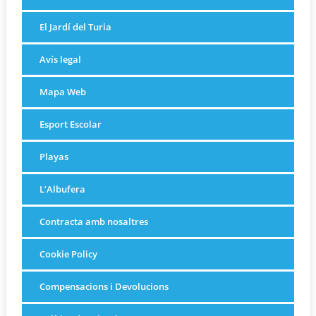
El Jardí del Turia
Avís legal
Mapa Web
Esport Escolar
Playas
L’Albufera
Contracta amb nosaltres
Cookie Policy
Compensacions i Devolucions