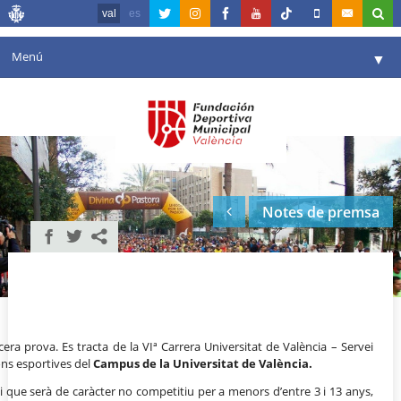
val
es
Menú
▼
La fundació
▼
Agenda
Instal·lacions
▼
Notes de premsa
Comunicació
▼
València en esport
▼
Portal de Transparència
Reserves
▼
era prova. Es tracta de la VIª Carrera Universitat de València – Servei
ions esportives del
Campus de la Universitat de València.
 i que serà de caràcter no competitiu per a menors d’entre 3 i 13 anys,