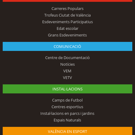
Carreres Populars
Trofeus Ciutat de València
Esdeveniments Participatius
Edat escolar
Grans Esdeveniments
COMUNICACIÓ
Centre de Documentació
Notícies
VEM
VETV
INSTAL·LACIONS
Camps de Futbol
Centres esportius
Instal·lacions en parcs i jardins
Espais Naturals
VALÈNCIA EN ESPORT