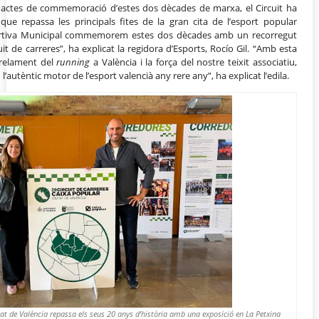
s actes de commemoració d’estes dos dècades de marxa, el Circuit ha
que repassa les principals fites de la gran cita de l’esport popular
portiva Municipal commemorem estes dos dècades amb un recorregut
cuit de carreres”, ha explicat la regidora d’Esports, Rocío Gil. “Amb esta
arrelament del
running
a València i la força del nostre teixit associatiu,
l’autèntic motor de l’esport valencià any rere any”, ha explicat l’edila.
tat de València repassa els seus 20 anys d’història amb una exposició en La Petxina