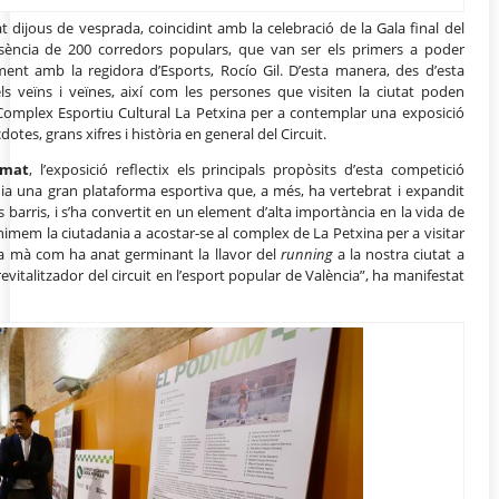
t dijous de vesprada, coincidint amb la celebració de la Gala final del
resència de 200 corredors populars, que van ser els primers a poder
ent amb la regidora d’Esports, Rocío Gil. D’esta manera, des d’esta
ls veïns i veïnes, així com les persones que visiten la ciutat poden
l Complex Esportiu Cultural La Petxina per a contemplar una exposició
dotes, grans xifres i història en general del Circuit.
rmat
, l’exposició reflectix els principals propòsits d’esta competició
nia una gran plataforma esportiva que, a més, ha vertebrat i expandit
s els barris, i s’ha convertit en un element d’alta importància en la vida de
nimem la ciutadania a acostar-se al complex de La Petxina per a visitar
ra mà com ha anat germinant la llavor del
running
a la nostra ciutat a
revitalitzador del circuit en l’esport popular de València”, ha manifestat