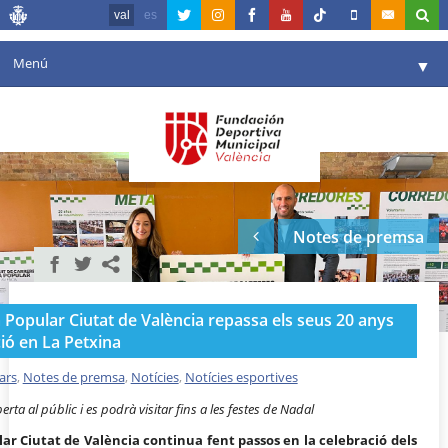
val
es
Menú
▼
La fundació
▼
Agenda
Instal·lacions
▼
Notes de premsa
Comunicació
▼
València en esport
▼
a Popular Ciutat de València repassa els seus 20 anys
Portal de Transparència
ió en La Petxina
Reserves
ars
,
Notes de premsa
,
Notícies
,
Notícies esportives
▼
erta al públic i es podrà visitar fins a les festes de Nadal
lar Ciutat de València continua fent passos en la celebració dels