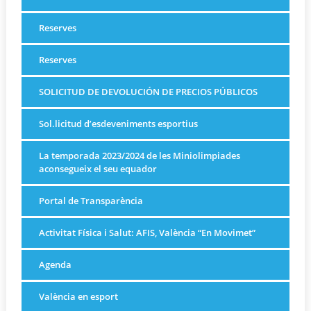
Reserves
Reserves
SOLICITUD DE DEVOLUCIÓN DE PRECIOS PÚBLICOS
Sol.licitud d’esdeveniments esportius
La temporada 2023/2024 de les Miniolimpiades
aconsegueix el seu equador
Portal de Transparència
Activitat Física i Salut: AFIS, València “En Movimet”
Agenda
València en esport