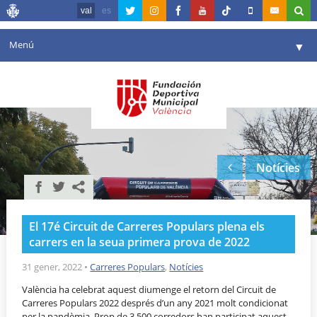
val
es
Menú
▼
La fundació
▼
Agenda
Instal·lacions
▼
Notícies
Comunicació
▼
València en esport
▼
El 17é Circuit de Carreres Populars plena els
Portal de Transparència
carrers en la seua primera prova de 2022
Reserves
31 gener, 2022
•
Carreres Populars
,
Notícies
▼
València ha celebrat aquest diumenge el retorn del Circuit de
Carreres Populars 2022 després d’un any 2021 molt condicionat
per la pandèmia. Prop de 3.500 corredors han participat aquest