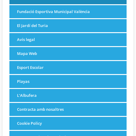
Fundació Esportiva Municipal València
El Jardí del Turia
Avís legal
Mapa Web
Esport Escolar
Playas
L’Albufera
Contracta amb nosaltres
Cookie Policy