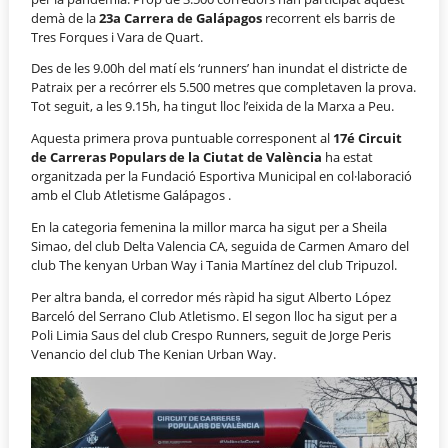
demà de la
23a Carrera de Galápagos
recorrent els barris de
Tres Forques i Vara de Quart.
Des de les 9.00h del matí els ‘runners’ han inundat el districte de
Patraix per a recórrer els 5.500 metres que completaven la prova.
Tot seguit, a les 9.15h, ha tingut lloc l’eixida de la Marxa a Peu.
Aquesta primera prova puntuable corresponent al
17é Circuit
de Carreras Populars de la Ciutat de València
ha estat
organitzada per la Fundació Esportiva Municipal en col·laboració
amb el Club Atletisme Galápagos .
En la categoria femenina la millor marca ha sigut per a Sheila
Simao, del club Delta Valencia CA, seguida de Carmen Amaro del
club The kenyan Urban Way i Tania Martínez del club Tripuzol.
Per altra banda, el corredor més ràpid ha sigut Alberto López
Barceló del Serrano Club Atletismo. El segon lloc ha sigut per a
Poli Limia Saus del club Crespo Runners, seguit de Jorge Peris
Venancio del club The Kenian Urban Way.