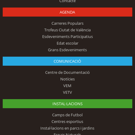
Contacte
AGENDA
Carreres Populars
Trofeus Ciutat de València
Esdeveniments Participatius
Edat escolar
Grans Esdeveniments
COMUNICACIÓ
Centre de Documentació
Notícies
VEM
VETV
INSTAL·LACIONS
Camps de Futbol
Centres esportius
Instal·lacions en parcs i jardins
Espais Naturals