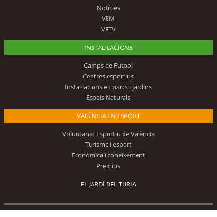
Notícies
VEM
VETV
INSTAL·LACIONS
Camps de Futbol
Centres esportius
Instal·lacions en parcs i jardins
Espais Naturals
VALÈNCIA EN ESPORT
Voluntariat Esportiu de València
Turisme i esport
Econòmica i coneixement
Premios
EL JARDÍ DEL TURIA