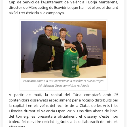
Cap de Servici de l’Ajuntament de València i Borja Martiarena,
director de Màrqueting de Ecovidrio, que han fet el propi donant
així el tret d’eixida a la campanya.
Ecovidrio anima a los valencianos a diseñar el nuevo trofeo
del Valencia Open con vidrio reciclado
A partir de matí, la capital del Túria comptarà amb 25
contenidors dissenyats especialment per a l’ocasió distribuïts per
la capital i en els veïns del recinte de la Ciutat de les Arts i les
Ciències durant el València Open 2015. Uns dies abans de l’inici
del torneig, es presentarà oficialment el disseny d’este nou
trofeu, fet de vidre reciclat i gràcies a la col·laboració de tots els
aficionats.