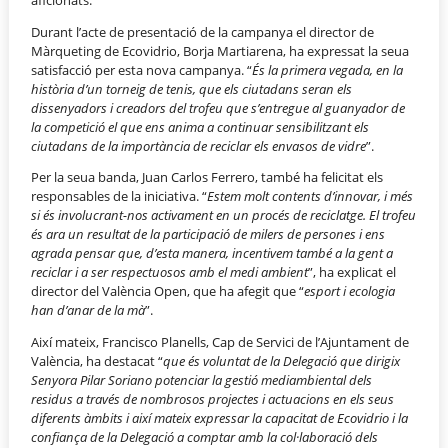
Durant l’acte de presentació de la campanya el director de
Màrqueting de Ecovidrio, Borja Martiarena, ha expressat la seua
satisfacció per esta nova campanya. “
És la primera vegada, en la
història d’un torneig de tenis, que els ciutadans seran els
dissenyadors i creadors del trofeu que s’entregue al guanyador de
la competició el que ens anima a continuar sensibilitzant els
ciutadans de la importància de reciclar els envasos de vidre
”.
Per la seua banda, Juan Carlos Ferrero, també ha felicitat els
responsables de la iniciativa. “
Estem molt contents d’innovar, i més
si és involucrant-nos activament en un procés de reciclatge. El trofeu
és ara un resultat de la participació de milers de persones i ens
agrada pensar que, d’esta manera, incentivem també a la gent a
reciclar i a ser respectuosos amb el medi ambient
”, ha explicat el
director del València Open, que ha afegit que “
esport i ecologia
han d’anar de la mà
”.
Així mateix, Francisco Planells, Cap de Servici de l’Ajuntament de
València, ha destacat “
que és voluntat de la Delegació que dirigix
Senyora Pilar Soriano potenciar la gestió mediambiental dels
residus a través de nombrosos projectes i actuacions en els seus
diferents àmbits i així mateix expressar la capacitat de Ecovidrio i la
confiança de la Delegació a comptar amb la col·laboració dels