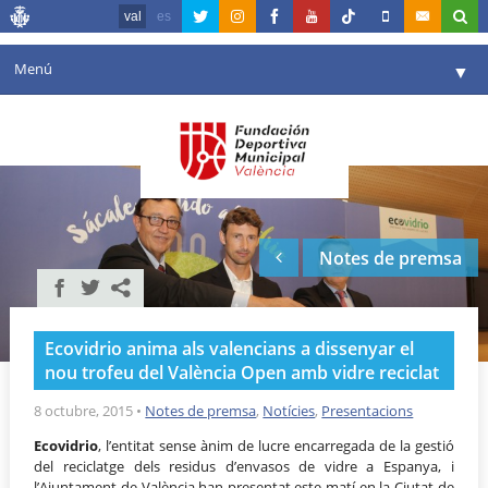
val
es
Menú
▼
La fundació
▼
Agenda
Instal·lacions
▼
Notes de premsa
Comunicació
▼
València en esport
▼
Ecovidrio anima als valencians a dissenyar el
Portal de Transparència
nou trofeu del València Open amb vidre reciclat
Reserves
8 octubre, 2015
•
Notes de premsa
,
Notícies
,
Presentacions
▼
Ecovidrio
, l’entitat sense ànim de lucre encarregada de la gestió
del reciclatge dels residus d’envasos de vidre a Espanya, i
l’Ajuntament de València han presentat este matí en la Ciutat de