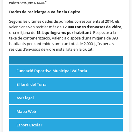
valencians per a això.”
Dades de reciclatge a València Capital
Segons les últimes dades disponibles corresponents al 2014, els
valencians van reciclar més de
12.000 tones d’envasos de vidre
,
una mitjana de
15,4 quilograms per habitant
. Respecte a la
taxa de contenerització, València disposa d’una mitjana de 393
habitants per contenidor, amb un total de 2.000 iglús per als
residus d’envasos de vidre instal·lats en la ciutat.
Fundació Esportiva Municipal València
El Jardí del Turia
Avís legal
Mapa Web
Esport Escolar