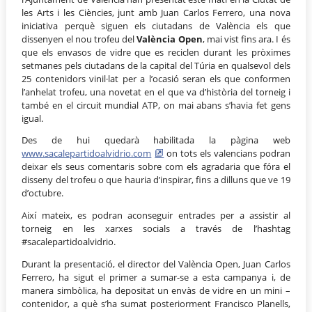
les Arts i les Ciències, junt amb Juan Carlos Ferrero, una nova
iniciativa perquè siguen els ciutadans de València els que
dissenyen el nou trofeu del
València Open
, mai vist fins ara. I és
que els envasos de vidre que es reciclen durant les pròximes
setmanes pels ciutadans de la capital del Túria en qualsevol dels
25 contenidors vinil·lat per a l’ocasió seran els que conformen
l’anhelat trofeu, una novetat en el que va d’història del torneig i
també en el circuit mundial ATP, on mai abans s’havia fet gens
igual.
Des de hui quedarà habilitada la pàgina web
www.sacalepartidoalvidrio.com
on tots els valencians podran
deixar els seus comentaris sobre com els agradaria que fóra el
disseny del trofeu o que hauria d’inspirar, fins a dilluns que ve 19
d’octubre.
Així mateix, es podran aconseguir entrades per a assistir al
torneig en les xarxes socials a través de l’hashtag
#sacalepartidoalvidrio.
Durant la presentació, el director del València Open, Juan Carlos
Ferrero, ha sigut el primer a sumar-se a esta campanya i, de
manera simbòlica, ha depositat un envàs de vidre en un mini –
contenidor, a què s’ha sumat posteriorment Francisco Planells,