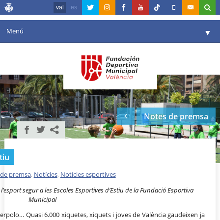
val
es
Menú
▼
La fundació
▼
Agenda
Instal·lacions
▼
Notes de premsa
Comunicació
▼
València en esport
▼
tiu
Portal de Transparència
 de premsa
,
Notícies
,
Notícies esportives
Reserves
▼
esport segur a les Escoles Esportives d’Estiu de la Fundació Esportiva
Municipal
rpolo… Quasi 6.000 xiquetes, xiquets i joves de València gaudeixen ja