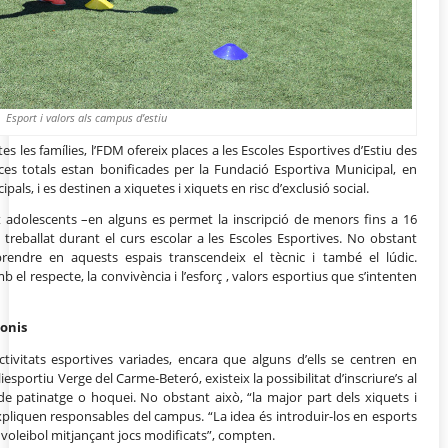
Esport i valors als campus d’estiu
s les famílies, l’FDM ofereix places a les Escoles Esportives d’Estiu des
ces totals estan bonificades per la Fundació Esportiva Municipal, en
als, i es destinen a xiquetes i xiquets en risc d’exclusió social.
ot adolescents –en alguns es permet la inscripció de menors fins a 16
treballat durant el curs escolar a les Escoles Esportives. No obstant
endre en aquests espais transcendeix el tècnic i també el lúdic.
l respecte, la convivència i l’esforç , valors esportius que s’intenten
donis
ivitats esportives variades, encara que alguns d’ells se centren en
liesportiu Verge del Carme-Beteró, existeix la possibilitat d’inscriure’s al
 patinatge o hoquei. No obstant això, “la major part dels xiquets i
expliquen responsables del campus. “La idea és introduir-los en esports
o voleibol mitjançant jocs modificats”, compten.