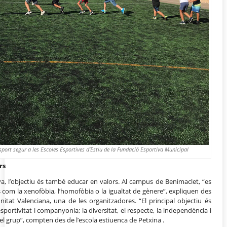
port segur a les Escoles Esportives d’Estiu de la Fundació Esportiva Municipal
rs
va, l’objectiu és també educar en valors. Al campus de Benimaclet, “es
s com la xenofòbia, l’homofòbia o la igualtat de gènere”, expliquen des
tat Valenciana, una de les organitzadores. “El principal objectiu és
esportivitat i companyonia; la diversitat, el respecte, la independència i
 del grup”, compten des de l’escola estiuenca de Petxina .