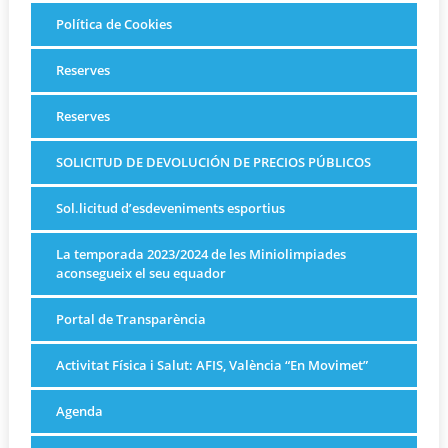
Política de Cookies
Reserves
Reserves
SOLICITUD DE DEVOLUCIÓN DE PRECIOS PÚBLICOS
Sol.licitud d’esdeveniments esportius
La temporada 2023/2024 de les Miniolimpiades
aconsegueix el seu equador
Portal de Transparència
Activitat Física i Salut: AFIS, València “En Movimet”
Agenda