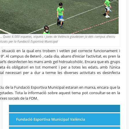
 Quasi 6.000 xiquetes, xiquets i joves de València gaudeixen ja dels campus d’estiu
itzats per la Fundació Esportiva Municipal
 situació en la qual ens trobem i vetlen pel correcte funcionament i
 Al campus de Beteró , cada dia, abans d’iniciar l’activitat, es pren la
 se’ls desinfecten les mans amb gel hidroalcohòlic. Encara que els grups
reta és obligatori en tot moment i per a totes les edats, amb l’única
ial necessari per a dur a terme les diverses activitats es desinfecta
tiu de la Fundació Esportiva Municipal estaran en marxa, encara que la
sgotades. Tota la informació sobre aquest tema pot consultar-se en la
xes socials de la FDM.
Fundació Esportiva Municipal València