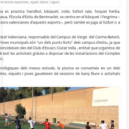
tal·lacions esportives, espais idonis i segurs
 es practica handbol, bàsquet, volei, futbol sala, hoquei herba,
eua, l’Escola d’Estiu de Benimaclet, se centra en el bàsquet i l’esgrima –
cions valencianes d’aquests esports–, però també es juga al futbol o a
nitat Valenciana, responsable del Campus de Verge del Carme-Beteró,
portives municipals són “un dels punts forts” dels campus d’estiu, ja que
incideixen des del Club d’Escacs Ciutat Vella , entitat que organitza de
b èxit les activitats gràcies a disposar de les instal·lacions del Complex
II.
rològiques dels mesos estivals, la piscina es converteix en un dels
uetes, xiquets i joves gaudeixen de sessions de bany lliure o activitats