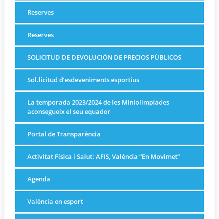
Reserves
Reserves
SOLICITUD DE DEVOLUCIÓN DE PRECIOS PÚBLICOS
Sol.licitud d’esdeveniments esportius
La temporada 2023/2024 de les Miniolimpiades
aconsegueix el seu equador
Portal de Transparència
Activitat Física i Salut: AFIS, València “En Movimet”
Agenda
València en esport