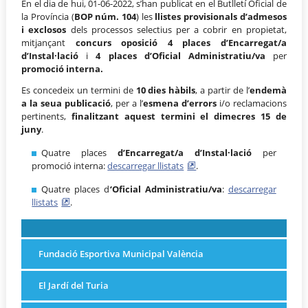
En el dia de hui, 01-06-2022, s’han publicat en el Butlletí Oficial de
la Província (
BOP núm. 104
) les
llistes provisionals d’admesos
i exclosos
dels processos selectius per a cobrir en propietat,
mitjançant
concurs oposició 4 places d’Encarregat/a
d’Instal·lació
i
4 places d’Oficial Administratiu/va
per
promoció interna.
Es concedeix un termini de
10 dies hàbils
, a partir de l’
endemà
a la seua publicació
, per a l’
esmena d’errors
i/o reclamacions
pertinents,
finalitzant aquest termini el dimecres 15 de
juny
.
Quatre places
d’Encarregat/a d’Instal·lació
per
promoció interna:
descarregar llistats
.
Quatre places d
‘Oficial Administratiu/va
:
descarregar
llistats
.
Fundació Esportiva Municipal València
El Jardí del Turia