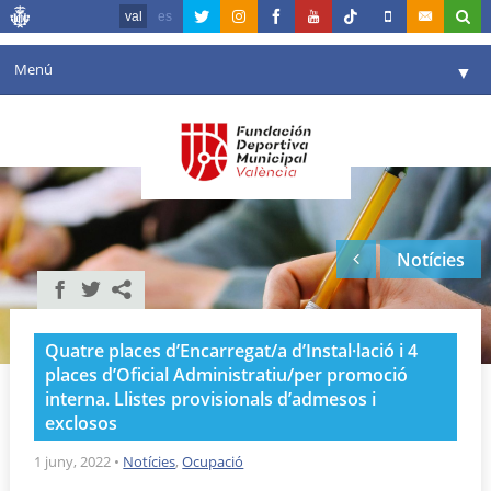
val
es
Menú
▼
La fundació
▼
Agenda
Instal·lacions
▼
Notícies
Comunicació
▼
València en esport
▼
Quatre places d’Encarregat/a d’Instal·lació i 4
Portal de Transparència
places d’Oficial Administratiu/per promoció
interna. Llistes provisionals d’admesos i
Reserves
▼
exclosos
1 juny, 2022
•
Notícies
,
Ocupació