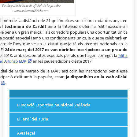
Ya disponible la web oficial de la prueba
www.valencia2018.com
el món de la distància de 21 quilòmetres se celebra cada dos anys en
el testimoni de Cardiff
amb la intenció d’oferir a l’elit masculina i
ble per a un gran marca, i als corredors populars una oportunitat única
a ocasió especial i amb uns condicionants únics, ja que se celebrarà en
arç de l’any que ve en la ciutat que ja té els rècords nacionals en la
 El
24 de març del 2017 es van obrir les inscripcions a un preu de
el 2018, amb descomptes especials per als que hagen corregut la
Mitja
ad Alfonso EDP
en les seues edicions d’este 2017.
ial de Mitja Marató de la IAAF, així com les inscripcions per a este
ipació d’elit amb la popular, estan
ja disponibles en la web oficial
.
Fundació Esportiva Municipal València
El Jardí del Turia
Avís legal