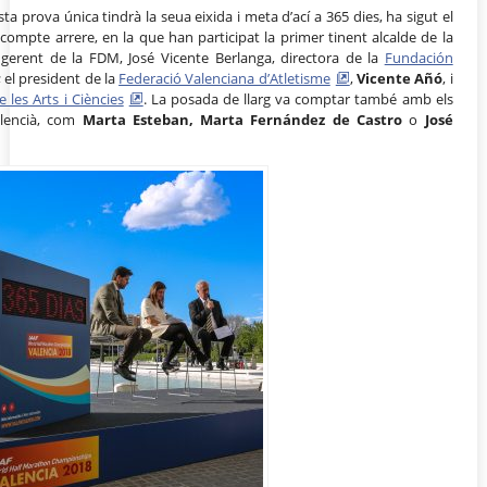
esta prova única tindrà la seua eixida i meta d’ací a 365 dies, ha sigut el
lic compte arrere, en la que han participat la primer tinent alcalde de la
r gerent de la FDM, José Vicente Berlanga, directora de la
Fundación
; el president de la
Federació Valenciana d’Atletisme
,
Vicente Añó
, i
e les Arts i Ciències
. La posada de llarg va comptar també amb els
valencià, com
Marta Esteban, Marta Fernández de Castro
o
José