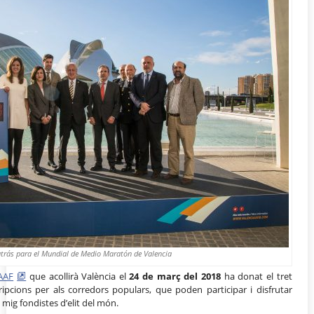
trás para el Mundial de Medio Maratón de Valencia
IAAF
que acollirà València el
24 de març del 2018
ha donat el tret
ripcions per als corredors populars, que poden participar i disfrutar
s mig fondistes d’elit del món.