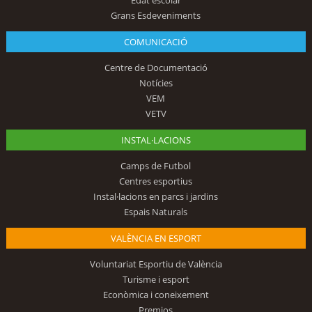
Edat escolar
Grans Esdeveniments
COMUNICACIÓ
Centre de Documentació
Notícies
VEM
VETV
INSTAL·LACIONS
Camps de Futbol
Centres esportius
Instal·lacions en parcs i jardins
Espais Naturals
VALÈNCIA EN ESPORT
Voluntariat Esportiu de València
Turisme i esport
Econòmica i coneixement
Premios