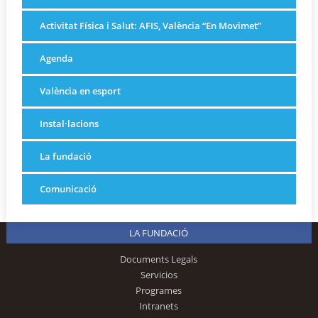
Activitat Física i Salut: AFIS, València “En Movimet”
Agenda
València en esport
Instal·lacions
La fundació
Comunicació
LA FUNDACIÓ
Documents Legals
Servicios
Programes
Intranets