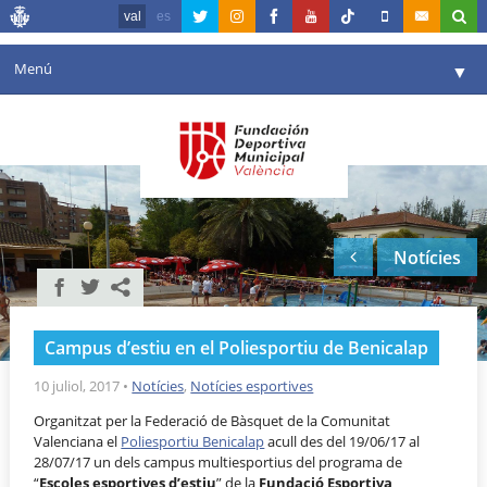
val
es
Menú
▼
La fundació
▼
Agenda
Instal·lacions
▼
Notícies
Comunicació
▼
València en esport
▼
Campus d’estiu en el Poliesportiu de Benicalap
Portal de Transparència
10 juliol, 2017
•
Notícies
,
Notícies esportives
Reserves
▼
Organitzat per la Federació de Bàsquet de la Comunitat
Valenciana el
Poliesportiu Benicalap
acull des del 19/06/17 al
28/07/17 un dels campus multiesportius del programa de
“
Escoles esportives d’estiu
” de la
Fundació Esportiva