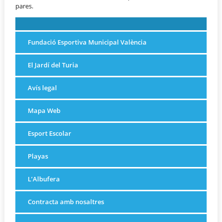
pares.
Fundació Esportiva Municipal València
El Jardí del Turia
Avís legal
Mapa Web
Esport Escolar
Playas
L’Albufera
Contracta amb nosaltres