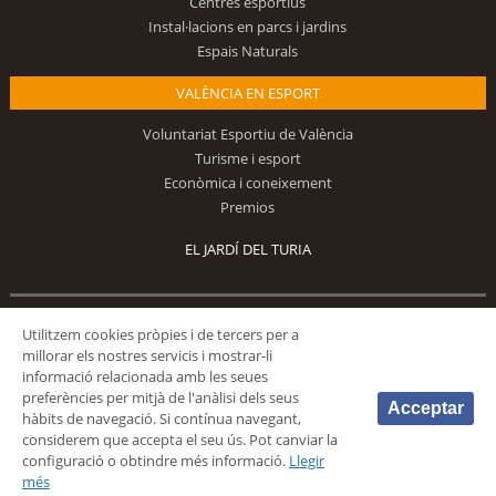
Centres esportius
Instal·lacions en parcs i jardins
Espais Naturals
VALÈNCIA EN ESPORT
Voluntariat Esportiu de València
Turisme i esport
Econòmica i coneixement
Premios
EL JARDÍ DEL TURIA
Segueix-nos
Utilitzem cookies pròpies i de tercers per a
millorar els nostres servicis i mostrar-li
informació relacionada amb les seues
preferències per mitjà de l'anàlisi dels seus
Acceptar
hàbits de navegació. Si contínua navegant,
considerem que accepta el seu ús. Pot canviar la
configuració o obtindre més informació.
Llegir
© 2026 Fundación Deportiva Municipal Valencia |
AVÍS LEGAL
|
POLÍTICA DE
més
PRIVACIDAD
|
POLÍTICA DE COOKIES
|
MAPA WEB