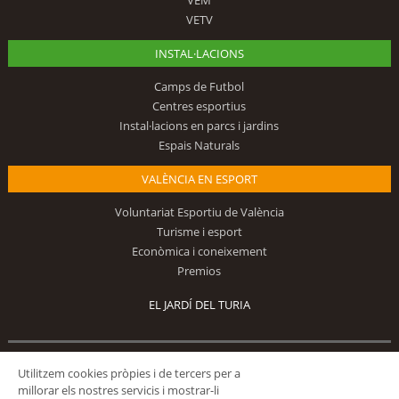
VETV
INSTAL·LACIONS
Camps de Futbol
Centres esportius
Instal·lacions en parcs i jardins
Espais Naturals
VALÈNCIA EN ESPORT
Voluntariat Esportiu de València
Turisme i esport
Econòmica i coneixement
Premios
EL JARDÍ DEL TURIA
Segueix-nos
Utilitzem cookies pròpies i de tercers per a
millorar els nostres servicis i mostrar-li