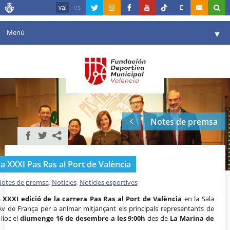
val
es
Menú
▼
La fundació
▼
Agenda
Instal·lacions
▼
Notes de premsa
Comunicació
▼
València en esport
▼
a XXXI Pas Ras al Port de València
Portal de Transparència
otes de premsa
,
Notícies
,
Notícies esportives
Reserves
▼
a
XXXI edició de la carrera Pas Ras al Port de València
en la Sala
’Av de França per a animar mitjançant els principals representants de
lloc el
diumenge 16 de desembre a les 9:00h
des de
La Marina de