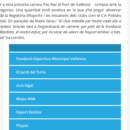
er a esta pròxima carrera Pas Ras al Port de València compta amb la
ategories. Una quantitat molt positiva en la que s’ha pogut observar
rt de la Regidoria d’Esports i les iniciatives dels clubs com el C.A Poblats
unió. En paraules de Maite Girau: “
El club treballa per tindre cada dia a
tant. Gràcies tant a l’organització de carreres per part de la Fundació
Marítims, el nostre esforç per inculcar els valors de l’esport arriben a tots.
era
” ha conclòs.
Fundació Esportiva Municipal València
El Jardí del Turia
Avís legal
Mapa Web
Esport Escolar
Playas