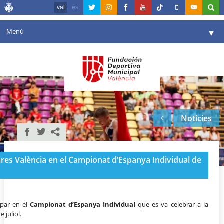
val
es
Menú
▼
La fundació
▼
Agenda
Instal·lacions
▼
Notícies
Comunicació
▼
València en esport
▼
ares València en el Campionat d’Espanya Individual de
Portal de Transparència
Reserves
▼
ipar en el
Campionat d’Espanya Individual
que es va celebrar a la
e juliol.