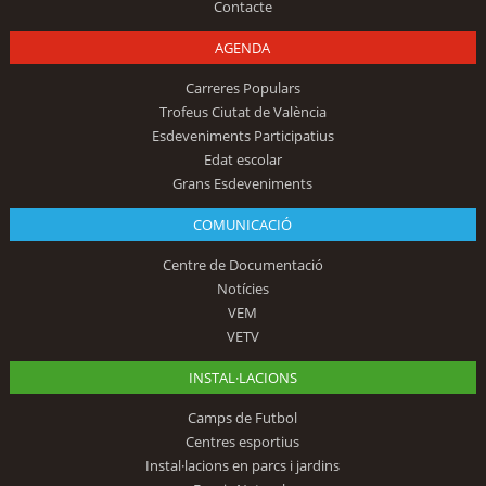
Contacte
AGENDA
Carreres Populars
Trofeus Ciutat de València
Esdeveniments Participatius
Edat escolar
Grans Esdeveniments
COMUNICACIÓ
Centre de Documentació
Notícies
VEM
VETV
INSTAL·LACIONS
Camps de Futbol
Centres esportius
Instal·lacions en parcs i jardins