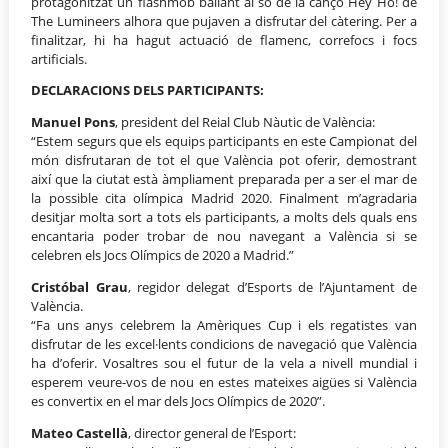
protagonitzat un flashmob ballant al so de la cançó Hey Ho! de
The Lumineers alhora que pujaven a disfrutar del càtering. Per a
finalitzar, hi ha hagut actuació de flamenc, correfocs i focs
artificials.
DECLARACIONS DELS PARTICIPANTS:
Manuel Pons
, president del Reial Club Nàutic de València:
“Estem segurs que els equips participants en este Campionat del
món disfrutaran de tot el que València pot oferir, demostrant
així que la ciutat està àmpliament preparada per a ser el mar de
la possible cita olímpica Madrid 2020. Finalment m’agradaria
desitjar molta sort a tots els participants, a molts dels quals ens
encantaria poder trobar de nou navegant a València si se
celebren els Jocs Olímpics de 2020 a Madrid.”
Cristóbal Grau
, regidor delegat d’Esports de l’Ajuntament de
València.
“Fa uns anys celebrem la Amèriques Cup i els regatistes van
disfrutar de les excel·lents condicions de navegació que València
ha d’oferir. Vosaltres sou el futur de la vela a nivell mundial i
esperem veure-vos de nou en estes mateixes aigües si València
es convertix en el mar dels Jocs Olímpics de 2020”.
Mateo Castellà
, director general de l’Esport: