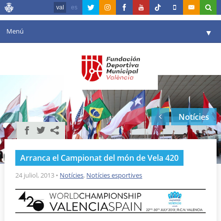
val
es
Menú
▼
La fundació
▼
Agenda
Instal·lacions
▼
Notícies
Comunicació
▼
València en esport
▼
Arranca el Campionat del món de Vela 420
Portal de Transparència
24 juliol, 2013
•
Notícies
,
Notícies esportives
Reserves
▼