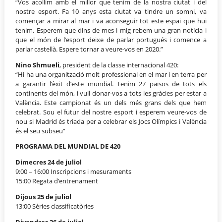
“Vos acollim amb el millor que tenim de la nostra ciutat i del
nostre esport. Fa 10 anys esta ciutat va tindre un somni, va
començar a mirar al mar i va aconseguir tot este espai que hui
tenim. Esperem que dins de mes i mig rebem una gran notícia i
que el món de l’esport deixe de parlar portugués i comence a
parlar castellà. Espere tornar a veure-vos en 2020.”
Nino Shmueli
, president de la classe internacional 420:
“Hi ha una organització molt professional en el mar i en terra per
a garantir l’èxit d’este mundial. Tenim 27 països de tots els
continents del món, i vull donar-vos a tots les gràcies per estar a
València. Este campionat és un dels més grans dels que hem
celebrat. Sou el futur del nostre esport i esperem veure-vos de
nou si Madrid és triada per a celebrar els Jocs Olímpics i València
és el seu subseu”
PROGRAMA DEL MUNDIAL DE 420
Dimecres 24 de juliol
9:00 – 16:00 Inscripcions i mesuraments
15:00 Regata d’entrenament
Dijous 25 de juliol
13:00 Sèries classificatòries
Divendres 26 de juliol