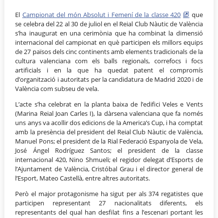
El
Campionat del món Absolut i Femení de la classe 420
que
se celebra del 22 al 30 de juliol en el Reial Club Nàutic de València
s’ha inaugurat en una cerimònia que ha combinat la dimensió
internacional del campionat en què participen els millors equips
de 27 països dels cinc continents amb elements tradicionals de la
cultura valenciana com els balls regionals, correfocs i focs
artificials i en la que ha quedat patent el compromís
d’organització i autoritats per la candidatura de Madrid 2020 i de
València com subseu de vela.
L’acte s’ha celebrat en la planta baixa de l’edifici Veles e Vents
(Marina Reial Joan Carles I), la dàrsena valenciana que fa només
uns anys va acollir dos edicions de la America’s Cup, i ha comptat
amb la presència del president del Reial Club Nàutic de València,
Manuel Pons; el president de la Rial Federació Espanyola de Vela,
José Ángel Rodríguez Santos; el president de la classe
internacional 420, Nino Shmueli; el regidor delegat d’Esports de
l’Ajuntament de València, Cristóbal Grau i el director general de
l’Esport, Mateo Castellà, entre altres autoritats.
Però el major protagonisme ha sigut per als 374 regatistes que
participen representant 27 nacionalitats diferents, els
representants del qual han desfilat fins a l’escenari portant les