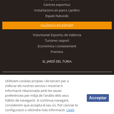
Centres esportius
Instal·lacions en parcs i jardins
Espais Naturals
VALÈNCIA EN ESPORT
Voluntariat Esportiu de València
Turisme i esport
Econòmica i coneixement
Premios
EL JARDÍ DEL TURIA
Segueix-nos
Utilitzem cookies pròpies i de tercers per a
millorar els nostres servicis i mostrar-li
informació relacionada amb les seues
preferències per mitjà de l'anàlisi dels seus
Acceptar
hàbits de navegació. Si contínua navegant,
considerem que accepta el seu ús. Pot canviar la
configuració o obtindre més informació.
Llegir
© 2026 Fundación Deportiva Municipal Valencia |
AVÍS LEGAL
|
POLÍTICA DE