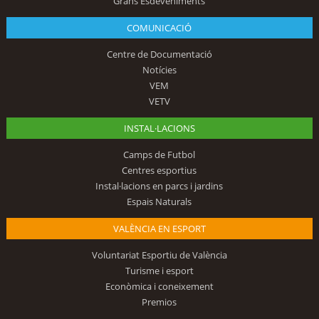
Grans Esdeveniments
COMUNICACIÓ
Centre de Documentació
Notícies
VEM
VETV
INSTAL·LACIONS
Camps de Futbol
Centres esportius
Instal·lacions en parcs i jardins
Espais Naturals
VALÈNCIA EN ESPORT
Voluntariat Esportiu de València
Turisme i esport
Econòmica i coneixement
Premios