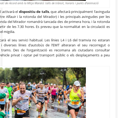
atí de rècord amb la Mitja Marató: talls de trànsit, horaris i punts d’animació
l activarà el
dispositiu de talls
, que afectarà principalment l’avinguda
re Alfauir i la rotonda del Mirador) i les principals avingudes per les
otonda del Mirador romandrà tancada des de primera hora, i la rotonda
partir de les 7.30 hores. Es preveu que la normalitat en la circulació es
el migdia.
rà el seu servici habitual. Les línies L4 i L6 del tramvia no estaran
 i diverses línies d’autobús de l’EMT alteraran el seu recorregut o
rams. Des de l’organització es recomana als ciutadans consultar
l vehicle privat i optar pel transport públic o els desplaçaments a peu