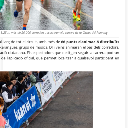
 8.25 h, més de 20.000 corredors recorreran els carrers de la Ciutat del Running
al llarg de tot el circuit, amb més de
66 punts d’animació distribuïts
, xarangues, grups de música, DJ i veïns animaran el pas dels corredors,
ació ciutadana. Els espectadors que desitgen seguir la carrera podran
de l’aplicació oficial, que permet localitzar a qualsevol participant en