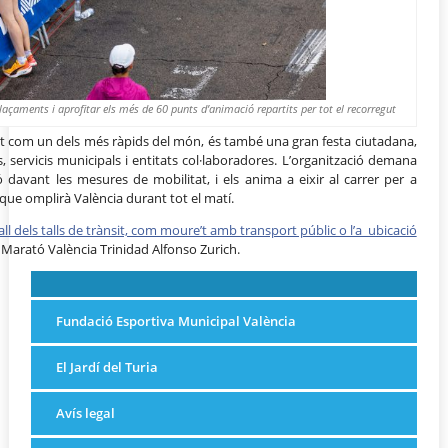
açaments i aprofitar els més de 60 punts d’animació repartits per tot el recorregut
 com un dels més ràpids del món, és també una gran festa ciutadana,
, servicis municipals i entitats col·laboradores. L’organització demana
ó davant les mesures de mobilitat, i els anima a eixir al carrer per a
 que omplirà València durant tot el matí.
all dels talls de trànsit, com moure’t amb transport públic o l’a ubicació
 Marató València Trinidad Alfonso Zurich.
Fundació Esportiva Municipal València
El Jardí del Turia
Avís legal