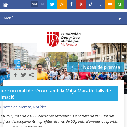
val
es
Menú
▼
La fundació
▼
Agenda
Instal·lacions
▼
Notes de premsa
Comunicació
▼
València en esport
▼
iure un matí de rècord amb la Mitja Marató: talls de
Portal de Transparència
animació
Reserves
s
,
Notes de premsa
,
Notícies
▼
s 8.25 h, més de 20.000 corredors recorreran els carrers de la Ciutat del
nificar desplaçaments i aprofitar els més de 60 punts d’animació repartits
per tot el recorregut