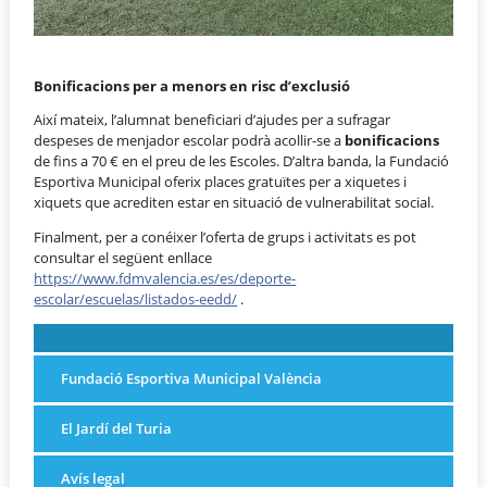
Bonificacions per a menors en risc d’exclusió
Així mateix, l’alumnat beneficiari d’ajudes per a sufragar
despeses de menjador escolar podrà acollir-se a
bonificacions
de fins a 70 € en el preu de les Escoles. D’altra banda, la Fundació
Esportiva Municipal oferix places gratuïtes per a xiquetes i
xiquets que acrediten estar en situació de vulnerabilitat social.
Finalment, per a conéixer l’oferta de grups i activitats es pot
consultar el següent enllace
https://www.fdmvalencia.es/es/deporte-
escolar/escuelas/listados-eedd/
.
Fundació Esportiva Municipal València
El Jardí del Turia
Avís legal