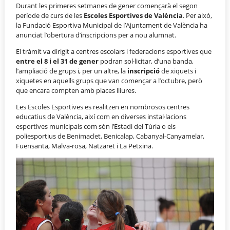
Durant les primeres setmanes de gener començarà el segon
període de curs de les
Escoles Esportives de València
. Per això,
la Fundació Esportiva Municipal de l’Ajuntament de València ha
anunciat l’obertura d’inscripcions per a nou alumnat.
El tràmit va dirigit a centres escolars i federacions esportives que
entre el 8 i el 31 de gener
podran sol·licitar, d’una banda,
l’ampliació de grups i, per un altre, la
inscripció
de xiquets i
xiquetes en aquells grups que van començar a l’octubre, però
que encara compten amb places lliures.
Les Escoles Esportives es realitzen en nombrosos centres
educatius de València, així com en diverses instal·lacions
esportives municipals com són l’Estadi del Túria o els
poliesportius de Benimaclet, Benicalap, Cabanyal-Canyamelar,
Fuensanta, Malva-rosa, Natzaret i La Petxina.