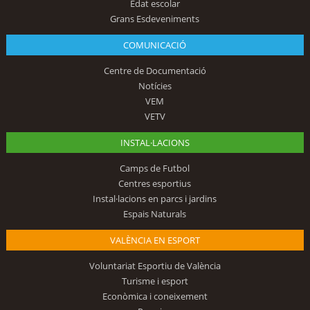
Edat escolar
Grans Esdeveniments
COMUNICACIÓ
Centre de Documentació
Notícies
VEM
VETV
INSTAL·LACIONS
Camps de Futbol
Centres esportius
Instal·lacions en parcs i jardins
Espais Naturals
VALÈNCIA EN ESPORT
Voluntariat Esportiu de València
Turisme i esport
Econòmica i coneixement