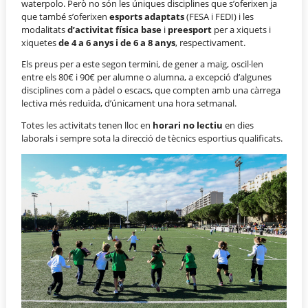
waterpolo. Però no són les úniques disciplines que s’oferixen ja
que també s’oferixen
esports adaptats
(FESA i FEDI) i les
modalitats
d’activitat física base
i
preesport
per a xiquets i
xiquetes
de 4 a 6 anys i de 6 a 8 anys
, respectivament.
Els preus per a este segon termini, de gener a maig, oscil·len
entre els 80€ i 90€ per alumne o alumna, a excepció d’algunes
disciplines com a pàdel o escacs, que compten amb una càrrega
lectiva més reduïda, d’únicament una hora setmanal.
Totes les activitats tenen lloc en
horari no lectiu
en dies
laborals i sempre sota la direcció de tècnics esportius qualificats.