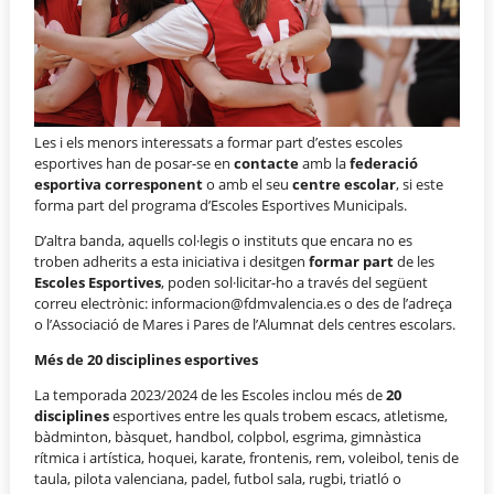
Les i els menors interessats a formar part d’estes escoles
esportives han de posar-se en
contacte
amb la
federació
esportiva corresponent
o amb el seu
centre escolar
, si este
forma part del programa d’Escoles Esportives Municipals.
D’altra banda, aquells col·legis o instituts que encara no es
troben adherits a esta iniciativa i desitgen
formar part
de les
Escoles Esportives
, poden sol·licitar-ho a través del següent
correu electrònic: informacion@fdmvalencia.es o des de l’adreça
o l’Associació de Mares i Pares de l’Alumnat dels centres escolars.
Més de 20 disciplines esportives
La temporada 2023/2024 de les Escoles inclou més de
20
disciplines
esportives entre les quals trobem escacs, atletisme,
bàdminton, bàsquet, handbol, colpbol, esgrima, gimnàstica
rítmica i artística, hoquei, karate, frontenis, rem, voleibol, tenis de
taula, pilota valenciana, padel, futbol sala, rugbi, triatló o