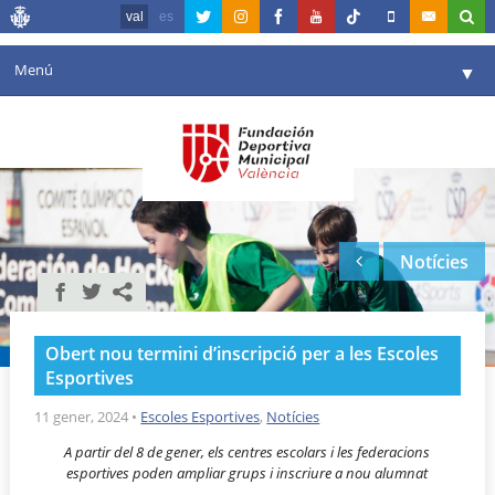
val
es
Menú
▼
La fundació
▼
Agenda
Instal·lacions
▼
Notícies
Comunicació
▼
València en esport
▼
Obert nou termini d’inscripció per a les Escoles
Portal de Transparència
Esportives
Reserves
11 gener, 2024
•
Escoles Esportives
,
Notícies
▼
A partir del 8 de gener, els centres escolars i les federacions
esportives poden ampliar grups i inscriure a nou alumnat