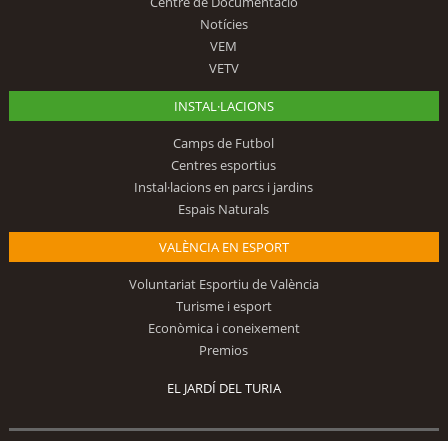
Centre de Documentació
Notícies
VEM
VETV
INSTAL·LACIONS
Camps de Futbol
Centres esportius
Instal·lacions en parcs i jardins
Espais Naturals
VALÈNCIA EN ESPORT
Voluntariat Esportiu de València
Turisme i esport
Econòmica i coneixement
Premios
EL JARDÍ DEL TURIA