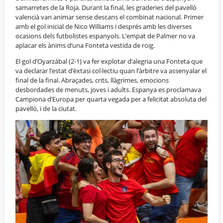
samarretes de la Roja. Durant la final, les graderies del pavelló
valencià van animar sense descans el combinat nacional. Primer
amb el gol inicial de Nico Williams i després amb les diverses
ocasions dels futbolistes espanyols. L’empat de Palmer no va
aplacar els ànims d’una Fonteta vestida de roig.
El gol d’Oyarzábal (2-1) va fer explotar d’alegria una Fonteta que
va declarar l’estat d’èxtasi col·lectiu quan l’àrbitre va assenyalar el
final de la final. Abraçades, crits, llàgrimes, emocions
desbordades de menuts, joves i adults. Espanya es proclamava
Campiona d’Europa per quarta vegada per a felicitat absoluta del
pavelló, i de la ciutat.