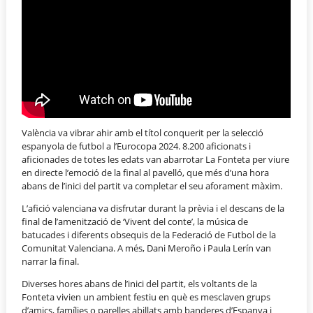
València va vibrar ahir amb el títol conquerit per la selecció
espanyola de futbol a l’Eurocopa 2024. 8.200 aficionats i
aficionades de totes les edats van abarrotar La Fonteta per viure
en directe l’emoció de la final al pavelló, que més d’una hora
abans de l’inici del partit va completar el seu aforament màxim.
L’afició valenciana va disfrutar durant la prèvia i el descans de la
final de l’amenització de ‘Vivent del conte’, la música de
batucades i diferents obsequis de la Federació de Futbol de la
Comunitat Valenciana. A més, Dani Meroño i Paula Lerín van
narrar la final.
Diverses hores abans de l’inici del partit, els voltants de la
Fonteta vivien un ambient festiu en què es mesclaven grups
d’amics, famílies o parelles abillats amb banderes d’Espanya i