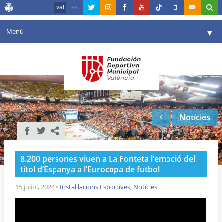
val
es
Menú
▼
La fundació
▼
Agenda
Instal·lacions
▼
Notícies
Comunicació
▼
València en esport
▼
8.200 persones viuen a La Fonteta l’emoció del
Portal de Transparència
títol d’Espanya a l’Eurocopa de futbol
Reserves
15 juliol, 2024
•
Instal·lacions Esportives
,
Notícies
▼